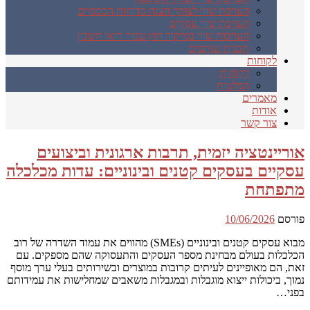
הערכת שווי לצורך הצגה בדוחות הכספיים
הערכת שווי עסקים
הערכות שווי במיקור חוץ עבור רואי חשבון
תכנית שותפים
לקוחות
לקוחות
המלצות
מאמרים
אודות
צור קשר
אוריינטציה יזמית, תרבות ארגונית וביצועים
עסקיים בעסקים קטנים ובינוניים: עדות מכלכלה
מתפתחת
פורסם
10/06/2026
מבוא עסקים קטנים ובינוניים (SMEs) מהווים את עמוד השדרה של רוב
הכלכלות בעולם מבחינת מספר העסקים והתעסוקה שהם מספקים. עם
זאת, הם מאופיינים לעיתים קרובות במוצרים ובשירותים בעלי ערך מוסף
נמוך, ביכולות ייצוא מוגבלות ובמגבלות משאבים שמחלישות את עמידותם
בפני…