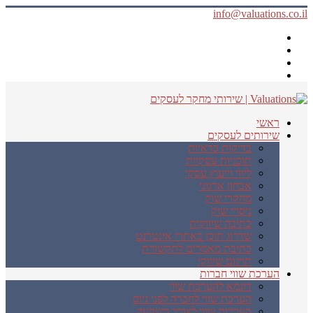
info@valuations.co.il
ראשי
שירותים לעסקים
בדיקות כדאיות
תוכניות עסקיות
ליווי וייעוץ עסקי
אבחון ארגוני
מחקרי שוק
ניסויי שוק
כתיבה שיווקית
שדרוג תוכן באתרי אינטרנט
כתיבת מאמרים לתקשורת
תרגום שיווקי
הערכת שווי חברות
דוגמא להערכת שווי
הערכת שווי לחברה לפני גיוס
הערכות שווי לצורך השקעה