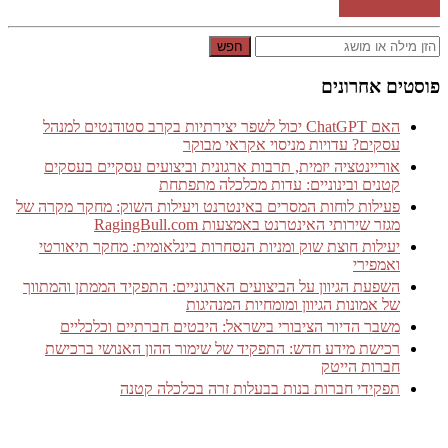
המשך קריאה ←
חפש
פוסטים אחרונים
האם ChatGPT יכול לשפר יצירתיות בקרב סטודנטים למנהל
עסקים? עדויות מניסוי אקראי מבוקר
אוריינטציה יזמית, תרבות ארגונית וביצועים עסקיים בעסקים
קטנים ובינוניים: עדות מכלכלה מתפתחת
פעילות לוחות המסרים באינטרנט ויעילות השוק: מחקר מקרה של
מגזר שירותי האינטרנט באמצעות RagingBull.com
יעילות חוצת שוק ומניות הנסחרות בינלאומית: מחקר תיאורטי
ואמפירי
השפעת הגיוון על הביצועים הארגוניים: התפקיד הממתן והמתווך
של אמונות הגיוון ומומחיות המנהיגות
משבר הדיור הציבורי בישראל: היבטים חברתיים וכלכליים
רכישת מידע חדש: התפקיד של שימור ההון האנושי ברכישת
חברות הייטק
תפקידי חברות בנות בבעלות זרה בכלכלה קטנה