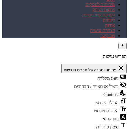
שירותים לעסקים
פרסום ושיווק
הערכת שווי חברות
לקוחות
אודות
הצהרת נגישות
צור קשר
תפריט נגישות
close
פתיחה וסגירה של תפריט הנגישות
keyboard
ניווט מקלדת
visibility_off
ביטול אנימציות / הבהובים
nights_stay
Contrast
format_size
הגדלת טקסט
text_fields
הקטנת טקסט
font_download
גופן קריא
title
סימון כותרות