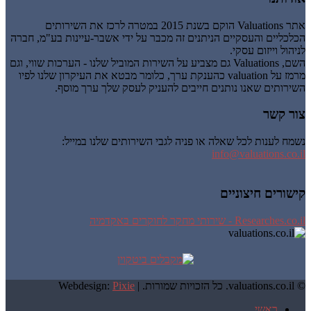
אתר Valuations הוקם בשנת 2015 במטרה לרכז את השירותים
הכלכליים והעסקיים הניתנים זה מכבר על ידי אשבר-עיינות בע"מ, חברה
לניהול וייזום עסקי.
השם, Valuations גם מצביע על השירות המוביל שלנו - הערכות שווי, וגם
מרמז על valuation כהענקת ערך, כלומר מבטא את העיקרון שלנו לפיו
השירותים שאנו נותנים חייבים להעניק לעסק שלך ערך מוסף.
צור קשר
נשמח לענות לכל שאלה או פניה לגבי השירותים שלנו במייל:
info@valuations.co.il
קישורים חיצוניים
Researches.co.il - שירותי מחקר לחוקרים באקדמיה
© valuations.co.il. כל הזכויות שמורות. |
Pixie
Webdesign:
ראשי