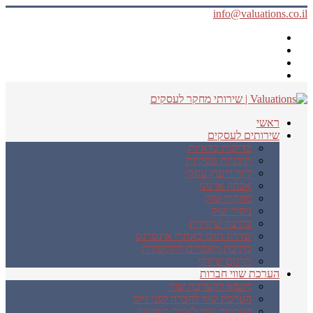
info@valuations.co.il
ראשי
שירותים לעסקים
בדיקות כדאיות
תוכניות עסקיות
ליווי וייעוץ עסקי
אבחון ארגוני
מחקרי שוק
ניסויי שוק
כתיבה שיווקית
שדרוג תוכן באתרי אינטרנט
כתיבת מאמרים לתקשורת
תרגום שיווקי
הערכת שווי חברות
דוגמא להערכת שווי
הערכת שווי לחברה לפני גיוס
הערכות שווי לצורך השקעה