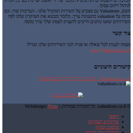
הכלכליים והעסקיים הניתנים זה מכבר על ידי אשבר-עיינות בע"מ, חברה
לניהול וייזום עסקי.
השם, Valuations גם מצביע על השירות המוביל שלנו - הערכות שווי, וגם
מרמז על valuation כהענקת ערך, כלומר מבטא את העיקרון שלנו לפיו
השירותים שאנו נותנים חייבים להעניק לעסק שלך ערך מוסף.
צור קשר
נשמח לענות לכל שאלה או פניה לגבי השירותים שלנו במייל:
info@valuations.co.il
קישורים חיצוניים
Researches.co.il - שירותי מחקר לחוקרים באקדמיה
© valuations.co.il. כל הזכויות שמורות. |
Pixie
Webdesign:
ראשי
שירותים לעסקים
פרסום ושיווק
הערכת שווי חברות