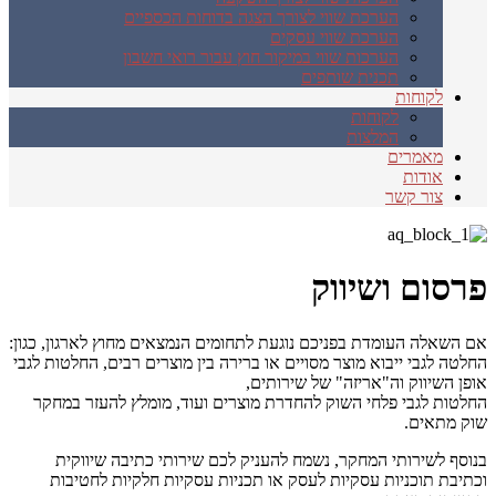
הערכת שווי לצורך הצגה בדוחות הכספיים
הערכת שווי עסקים
הערכות שווי במיקור חוץ עבור רואי חשבון
תכנית שותפים
לקוחות
לקוחות
המלצות
מאמרים
אודות
צור קשר
פרסום ושיווק
אם השאלה העומדת בפניכם נוגעת לתחומים הנמצאים מחוץ לארגון, כגון:
החלטה לגבי ייבוא מוצר מסויים או ברירה בין מוצרים רבים, החלטות לגבי
אופן השיווק וה"אריזה" של שירותים,
החלטות לגבי פלחי השוק להחדרת מוצרים ועוד, מומלץ להעזר במחקר
שוק מתאים.
בנוסף לשירותי המחקר, נשמח להעניק לכם שירותי כתיבה שיווקית
וכתיבת תוכניות עסקיות לעסק או תכניות עסקיות חלקיות לחטיבות