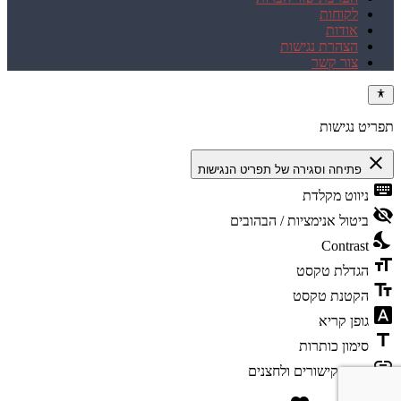
לקוחות
אודות
הצהרת נגישות
צור קשר
תפריט נגישות
close
פתיחה וסגירה של תפריט הנגישות
keyboard
ניווט מקלדת
visibility_off
ביטול אנימציות / הבהובים
nights_stay
Contrast
format_size
הגדלת טקסט
text_fields
הקטנת טקסט
font_download
גופן קריא
title
סימון כותרות
link
סימון קישורים ולחצנים