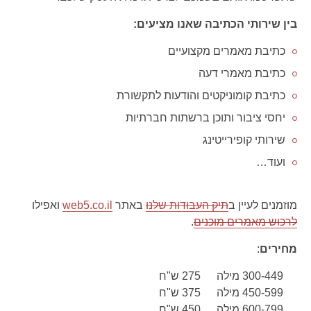
בין שירותי הכתיבה שאנו מציעים:
כתיבת מאמרים מקצועיים
כתיבת מאמרי דעה
כתיבת קומוניקטים והודעות לתקשורת
יחסי ציבור ותוכן ברשתות חברתיות
שירותי קופירייטינג
ועוד…
מוזמנים לעיין ב
תיק העבודות שלנו
באתר
web5.co.il
ואפילו
לרכוש מאמרים מוכנים
.
מחירים
:
300-449 מילה
275 ש"ח
450-599 מילה
375 ש"ח
600-799 מילה
450 ש"ח