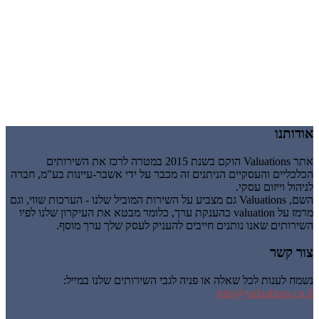
אודותנו
אתר Valuations הוקם בשנת 2015 במטרה לרכז את השירותים
הכלכליים והעסקיים הניתנים זה מכבר על ידי אשבר-עיינות בע"מ, חברה
לניהול וייזום עסקי.
השם, Valuations גם מצביע על השירות המוביל שלנו - הערכות שווי, וגם
מרמז על valuation כהענקת ערך, כלומר מבטא את העיקרון שלנו לפיו
השירותים שאנו נותנים חייבים להעניק לעסק שלך ערך מוסף.
צור קשר
נשמח לענות לכל שאלה או פניה לגבי השירותים שלנו במייל:
info@valuations.co.il