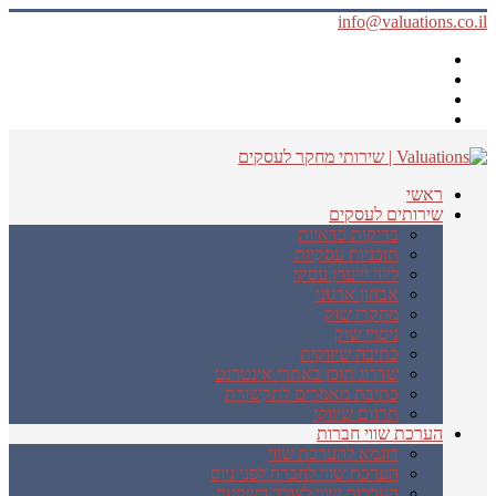
info@valuations.co.il
ראשי
שירותים לעסקים
בדיקות כדאיות
תוכניות עסקיות
ליווי וייעוץ עסקי
אבחון ארגוני
מחקרי שוק
ניסויי שוק
כתיבה שיווקית
שדרוג תוכן באתרי אינטרנט
כתיבת מאמרים לתקשורת
תרגום שיווקי
הערכת שווי חברות
דוגמא להערכת שווי
הערכת שווי לחברה לפני גיוס
הערכות שווי לצורך השקעה