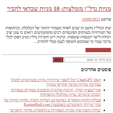
מניות נדל"ן מומלצות: 10 מניות שכדאי להכיר
פורסם
29/09/2025
שוק הנדל״ן נחשב זה שנים לאחד מעמודי התווך של הכלכלה, ובתקופות
של תנודתיות בשווקים הפיננסיים רבים מהמשקיעים רואים בו עוגן יציב
ויכולת לייצר הכנסות שוטפות. קרנות ריט וחברות נדל״ן מניב הפכו לכלי
מרכזי עבור מי שמבקש חשיפה לענף מבלי להחזיק…
המשך קריאה ←
חפש
פוסטים אחרונים
האם ChatGPT יכול לשפר יצירתיות בקרב סטודנטים למנהל
עסקים? עדויות מניסוי אקראי מבוקר
אוריינטציה יזמית, תרבות ארגונית וביצועים עסקיים בעסקים
קטנים ובינוניים: עדות מכלכלה מתפתחת
פעילות לוחות המסרים באינטרנט ויעילות השוק: מחקר מקרה של
מגזר שירותי האינטרנט באמצעות RagingBull.com
יעילות חוצת שוק ומניות הנסחרות בינלאומית: מחקר תיאורטי