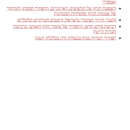
ואמפירי
השפעת הגיוון על הביצועים הארגוניים: התפקיד הממתן והמתווך
של אמונות הגיוון ומומחיות המנהיגות
משבר הדיור הציבורי בישראל: היבטים חברתיים וכלכליים
רכישת מידע חדש: התפקיד של שימור ההון האנושי ברכישת
חברות הייטק
תפקידי חברות בנות בבעלות זרה בכלכלה קטנה