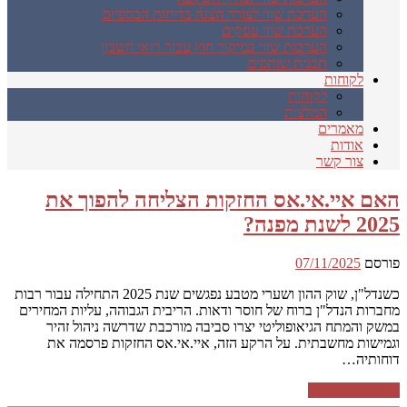
הערכת שווי לצורך הצגה בדוחות הכספיים
הערכת שווי עסקים
הערכות שווי במיקור חוץ עבור רואי חשבון
תכנית שותפים
לקוחות
לקוחות
המלצות
מאמרים
אודות
צור קשר
האם איי.אי.אס החזקות הצליחה להפוך את
2025 לשנת מפנה?
פורסם
07/11/2025
כשנדל"ן, שוק ההון ושערי מטבע נפגשים שנת 2025 התחילה עבור רבות
מחברות הנדל"ן ברוח של חוסר ודאות. הריבית הגבוהה, עליות המחירים
במשק והמתח הגיאופוליטי יצרו סביבה מורכבת שדרשה ניהול זהיר
וגמישות מחשבתית. על הרקע הזה, איי.אי.אס החזקות פרסמה את
דוחותיה…
המשך קריאה ←