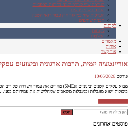
הערכת שווי לצורך הצגה בדוחות הכספיים
הערכת שווי עסקים
הערכות שווי במיקור חוץ עבור רואי חשבון
תכנית שותפים
לקוחות
לקוחות
המלצות
מאמרים
אודות
צור קשר
אוריינטציה יזמית, תרבות ארגונית וביצועים עסק
פורסם
10/06/2026
מבוא עסקים קטנים ובינוניים (SMEs) מהווי
ביכולות ייצוא מוגבלות ובמגבלות משאבים שמחלישות את עמידותם בפני…
המשך קריאה ←
חפש
פוסטים אחרונים