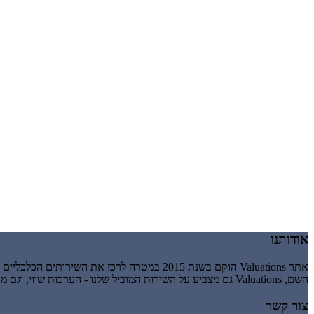
אודותנו
אתר Valuations הוקם בשנת 2015 במטרה לרכז את השירותים הכלכליים והעסקיים הניתנים זה מכבר על ידי אשבר-עיינות בע"מ, חברה לניהול וייזום עסקי.
השם, Valuations גם מצביע על השירות המוביל שלנו - הערכות שווי, וגם מרמז על valuation כהענקת ערך, כלומר מבטא את העיקרון שלנו לפיו השירותים שאנו נותנים חייבים להעניק לעסק שלך ערך מוסף.
צור קשר