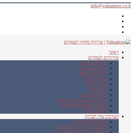
info@valuations.co.il
ראשי
שירותים לעסקים
בדיקות כדאיות
תוכניות עסקיות
ליווי וייעוץ עסקי
אבחון ארגוני
מחקרי שוק
ניסויי שוק
כתיבה שיווקית
שדרוג תוכן באתרי אינטרנט
כתיבת מאמרים לתקשורת
תרגום שיווקי
הערכת שווי חברות
דוגמא להערכת שווי
הערכת שווי לחברה לפני גיוס
הערכות שווי לצורך השקעה