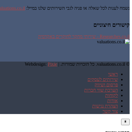
נשמח לענות לכל שאלה או פניה לגבי השירותים שלנו במייל:
luations.co.il
קישורים חיצוניים
Researches.co.il - שירותי מחקר לחוקרים באקדמיה
© valuations.co.il. כל הזכויות שמורות. |
Pixie
Webdesign:
ראשי
שירותים לעסקים
פרסום ושיווק
הערכת שווי חברות
לקוחות
אודות
הצהרת נגישות
צור קשר