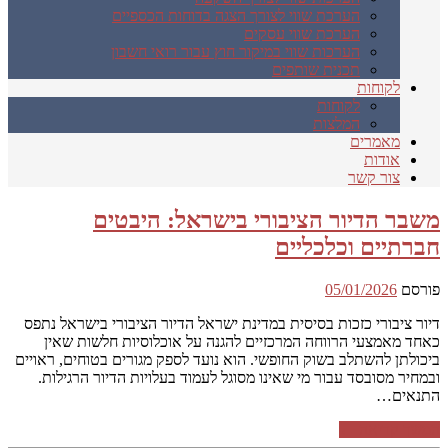
הערכת שווי לצורך הצגה בדוחות הכספיים
הערכת שווי עסקים
הערכות שווי במיקור חוץ עבור רואי חשבון
תכנית שותפים
לקוחות
לקוחות
המלצות
מאמרים
אודות
צור קשר
משבר הדיור הציבורי בישראל: היבטים
חברתיים וכלכליים
פורסם
05/01/2026
דיור ציבורי כזכות בסיסית במדינת ישראל הדיור הציבורי בישראל נתפס
כאחד מאמצעי הרווחה המרכזיים להגנה על אוכלוסיות חלשות שאין
ביכולתן להשתלב בשוק החופשי. הוא נועד לספק מגורים בטוחים, ראויים
ובמחיר מסובסד עבור מי שאינו מסוגל לעמוד בעלויות הדיור הרגילות.
התנאים…
המשך קריאה ←