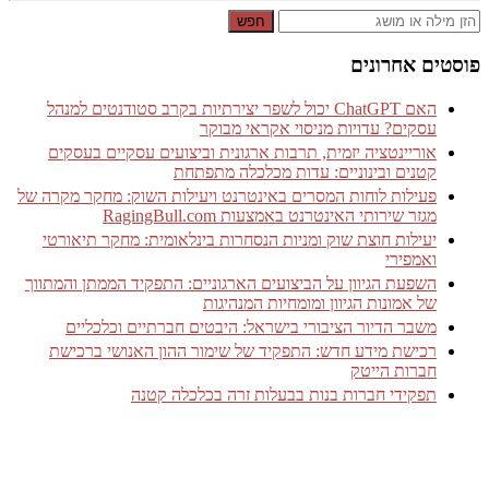
חפש
פוסטים אחרונים
האם ChatGPT יכול לשפר יצירתיות בקרב סטודנטים למנהל
עסקים? עדויות מניסוי אקראי מבוקר
אוריינטציה יזמית, תרבות ארגונית וביצועים עסקיים בעסקים
קטנים ובינוניים: עדות מכלכלה מתפתחת
פעילות לוחות המסרים באינטרנט ויעילות השוק: מחקר מקרה של
מגזר שירותי האינטרנט באמצעות RagingBull.com
יעילות חוצת שוק ומניות הנסחרות בינלאומית: מחקר תיאורטי
ואמפירי
השפעת הגיוון על הביצועים הארגוניים: התפקיד הממתן והמתווך
של אמונות הגיוון ומומחיות המנהיגות
משבר הדיור הציבורי בישראל: היבטים חברתיים וכלכליים
רכישת מידע חדש: התפקיד של שימור ההון האנושי ברכישת
חברות הייטק
תפקידי חברות בנות בבעלות זרה בכלכלה קטנה