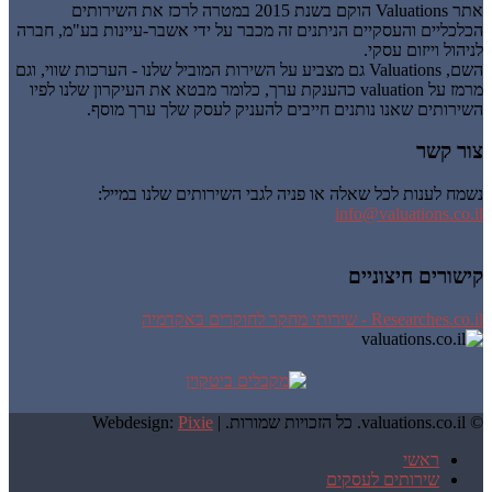
אתר Valuations הוקם בשנת 2015 במטרה לרכז את השירותים
הכלכליים והעסקיים הניתנים זה מכבר על ידי אשבר-עיינות בע"מ, חברה
לניהול וייזום עסקי.
השם, Valuations גם מצביע על השירות המוביל שלנו - הערכות שווי, וגם
מרמז על valuation כהענקת ערך, כלומר מבטא את העיקרון שלנו לפיו
השירותים שאנו נותנים חייבים להעניק לעסק שלך ערך מוסף.
צור קשר
נשמח לענות לכל שאלה או פניה לגבי השירותים שלנו במייל:
info@valuations.co.il
קישורים חיצוניים
Researches.co.il - שירותי מחקר לחוקרים באקדמיה
© valuations.co.il. כל הזכויות שמורות. |
Pixie
Webdesign:
ראשי
שירותים לעסקים