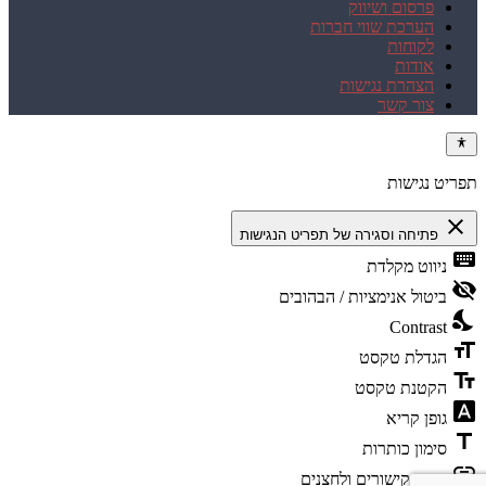
פרסום ושיווק
הערכת שווי חברות
לקוחות
אודות
הצהרת נגישות
צור קשר
תפריט נגישות
close
פתיחה וסגירה של תפריט הנגישות
keyboard
ניווט מקלדת
visibility_off
ביטול אנימציות / הבהובים
nights_stay
Contrast
format_size
הגדלת טקסט
text_fields
הקטנת טקסט
font_download
גופן קריא
title
סימון כותרות
link
סימון קישורים ולחצנים