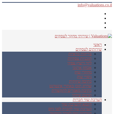
info@valuations.co.il
ראשי
שירותים לעסקים
בדיקות כדאיות
תוכניות עסקיות
ליווי וייעוץ עסקי
אבחון ארגוני
מחקרי שוק
ניסויי שוק
כתיבה שיווקית
שדרוג תוכן באתרי אינטרנט
כתיבת מאמרים לתקשורת
תרגום שיווקי
הערכת שווי חברות
דוגמא להערכת שווי
הערכת שווי לחברה לפני גיוס
הערכות שווי לצורך השקעה