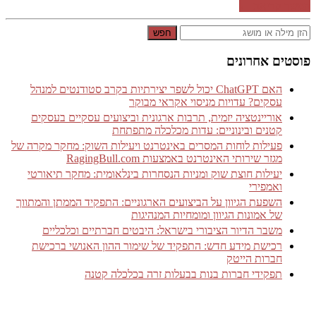
המשך קריאה ←
חפש
פוסטים אחרונים
האם ChatGPT יכול לשפר יצירתיות בקרב סטודנטים למנהל
עסקים? עדויות מניסוי אקראי מבוקר
אוריינטציה יזמית, תרבות ארגונית וביצועים עסקיים בעסקים
קטנים ובינוניים: עדות מכלכלה מתפתחת
פעילות לוחות המסרים באינטרנט ויעילות השוק: מחקר מקרה של
מגזר שירותי האינטרנט באמצעות RagingBull.com
יעילות חוצת שוק ומניות הנסחרות בינלאומית: מחקר תיאורטי
ואמפירי
השפעת הגיוון על הביצועים הארגוניים: התפקיד הממתן והמתווך
של אמונות הגיוון ומומחיות המנהיגות
משבר הדיור הציבורי בישראל: היבטים חברתיים וכלכליים
רכישת מידע חדש: התפקיד של שימור ההון האנושי ברכישת
חברות הייטק
תפקידי חברות בנות בבעלות זרה בכלכלה קטנה