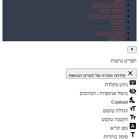
שירותים לעסקים
פרסום ושיווק
הערכת שווי חברות
לקוחות
אודות
הצהרת נגישות
צור קשר
תפריט נגישות
close
פתיחה וסגירה של תפריט הנגישות
keyboard
ניווט מקלדת
visibility_off
ביטול אנימציות / הבהובים
nights_stay
Contrast
format_size
הגדלת טקסט
text_fields
הקטנת טקסט
font_download
גופן קריא
title
סימון כותרות