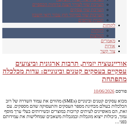
הערכת שווי לצורך הצגה בדוחות הכספיים
הערכת שווי עסקים
הערכות שווי במיקור חוץ עבור רואי חשבון
תכנית שותפים
לקוחות
לקוחות
המלצות
מאמרים
אודות
צור קשר
אוריינטציה יזמית, תרבות ארגונית וביצועים
עסקיים בעסקים קטנים ובינוניים: עדות מכלכלה
מתפתחת
פורסם
10/06/2026
מבוא עסקים קטנים ובינוניים (SMEs) מהווים את עמוד השדרה של רוב
הכלכלות בעולם מבחינת מספר העסקים והתעסוקה שהם מספקים. עם
זאת, הם מאופיינים לעיתים קרובות במוצרים ובשירותים בעלי ערך מוסף
נמוך, ביכולות ייצוא מוגבלות ובמגבלות משאבים שמחלישות את עמידותם
בפני…