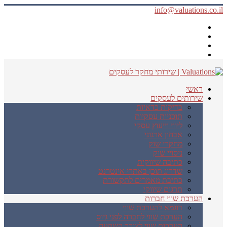
info@valuations.co.il
ראשי
שירותים לעסקים
בדיקות כדאיות
תוכניות עסקיות
ליווי וייעוץ עסקי
אבחון ארגוני
מחקרי שוק
ניסויי שוק
כתיבה שיווקית
שדרוג תוכן באתרי אינטרנט
כתיבת מאמרים לתקשורת
תרגום שיווקי
הערכת שווי חברות
דוגמא להערכת שווי
הערכת שווי לחברה לפני גיוס
הערכות שווי לצורך השקעה