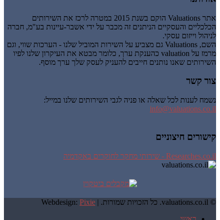
אתר Valuations הוקם בשנת 2015 במטרה לרכז את השירותים
הכלכליים והעסקיים הניתנים זה מכבר על ידי אשבר-עיינות בע"מ, חברה
לניהול וייזום עסקי.
השם, Valuations גם מצביע על השירות המוביל שלנו - הערכות שווי, וגם
מרמז על valuation כהענקת ערך, כלומר מבטא את העיקרון שלנו לפיו
השירותים שאנו נותנים חייבים להעניק לעסק שלך ערך מוסף.
צור קשר
נשמח לענות לכל שאלה או פניה לגבי השירותים שלנו במייל:
info@valuations.co.il
קישורים חיצוניים
Researches.co.il - שירותי מחקר לחוקרים באקדמיה
© valuations.co.il. כל הזכויות שמורות. |
Pixie
Webdesign:
ראשי