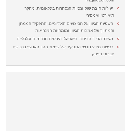
RagingBull.com
יעילות חוצת שוק ומניות הנסחרות בינלאומית: מחקר
תיאורטי ואמפירי
השפעת הגיוון על הביצועים הארגוניים: התפקיד הממתן
והמתווך של אמונות הגיוון ומומחיות המנהיגות
משבר הדיור הציבורי בישראל: היבטים חברתיים וכלכליים
רכישת מידע חדש: התפקיד של שימור ההון האנושי ברכישת
חברות הייטק