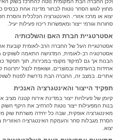
ולכן החברה הבת המקומית נוטה להתרכז בשוק האירוח 
מחוץ לגוש הסחר נוטות לבחור מדינה אחת כבסיס כ
יצוא או מרכז אזורי. האינטגרציה הכלכלית והסרת ח
סחורות וגורמי ייצור ומאפשרות ריכוז פעילות יעיל.
אסטרטגיית חברת האם והשלכותיה
אסטרטגיית העל של החברה הרב-לאומית קובעת את מ
אסטרטגיה רב-לאומית, המדגישה התאמה לשווקים מק
הבנות אך גם למיקוד מקומי במכירות, תוך תפקוד כ
אחידות בהעדפות ובמוצרים, ושואפת לנצל יתרונות ל
אתרים. במצב זה, החברה הבת נדרשת לפנות לשווקים
תפקיד הייצור והאינטגרציה האנכית
קיומן של פעילויות ייצור במדינת אירוח קטנה מציב
בנות המפעילות ייצור נוטות להרחיב את היקף השוק
מאינטגרציה אופקית, שבה כל יחידה משרתת שוק מקו
הסרת מגבלות סחר והעמקת האינטגרציה האזורית מח
יצוא.