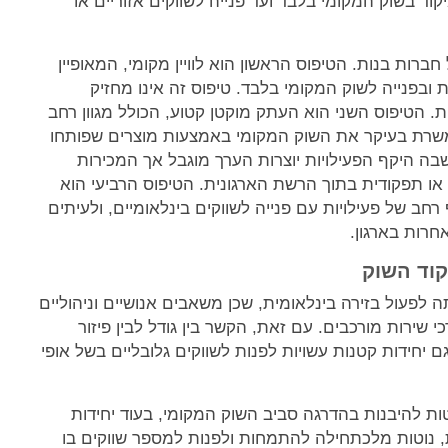
קוד בשוק המקומי בלבד ועד פנייה לשווקים אזוריים או
ברות בנות. הטיפוס הראשון הוא לוויין מקומי, המאופיין
בפנייה לשוק המקומי בלבד. טיפוס זה אינו מחזיק
ית. הטיפוס השני הוא העתק מוקטן קטוע, הכולל מגוון רחב
, ומשרת בעיקר את השוק המקומי באמצעות מוצרים שפותחו
בה היקף הפעילויות יוצרות הערך מוגבל אך המכירות
 או תפקודית בתוך הרשת הארגונית. הטיפוס הרביעי הוא
רחב של פעילויות עם פנייה לשווקים בינלאומיים, ולעיתים
חרות בארגון.
קוד השוק
 לפעול בזירה בינלאומית, שכן משאבים אנושיים וניהוליים
שירות מורכבים. עם זאת, הקשר בין גודל לבין פיזור
ם יחידות קטנות עשויות לפנות לשווקים גלובליים בשל אופי
טות להיבנות בהדרגה סביב השוק המקומי, בעוד יחידות
ת, נוטות מלכתחילה להתמחות ולפנות למספר שווקים בו