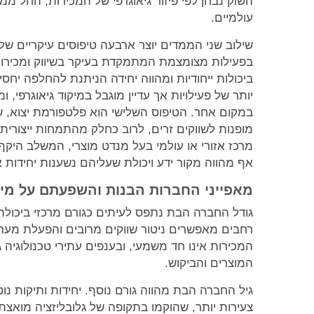
השוק נבחן לפי פיזור גיאוגרפי של המכירות, החל ממי
עולמיים.
שילוב שני הממדים יוצר ארבעה טיפוסים עיקריים של ח
בפעילות מצומצמת המתמקדת בעיקר בשיווק ומכירות ו
ביכולות ייחודיות ומהווה יחידה הניתנת להחלפה יחס
יותר של פעילויות אך עדיין מוגבל במיקוד גיאוגרפי
במקום אחר. הטיפוס השלישי הוא פלטפורמת יצוא, ש
מופנות לשווקים זרים, לרוב כחלק מהתמחות ייצורית
מרכז אזורי או עולמי בעל מנדט מוצרי, המשלב היקף 
אף מהווה מקור ידע ויכולת שעליהם נשענות יחידות א
מאפייני החברות הבנות והשפעתם על מי
גודל החברה הבת נתפס לעיתים כגורם מרכזי ביכולתה
רחבים מאפשרים ניטור שווקים מרובים והפעלת מערכי 
המכירות אינו חד משמעי, ובענפים עתירי טכנולוגיה ג
המוצרים והביקוש.
גיל החברה הבת מהווה גורם נוסף. יחידות ותיקות נו
צעירות יותר, שהוקמו בתקופה של גלובליזציה מואצ