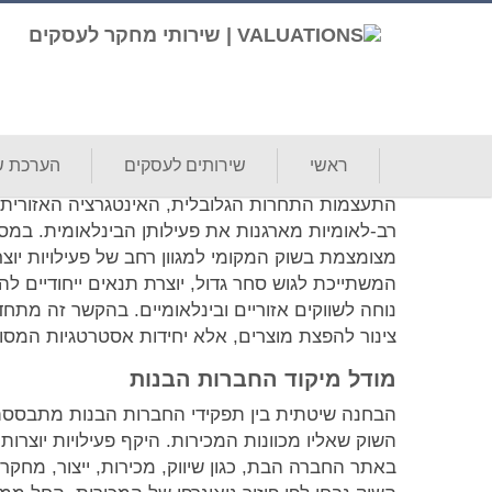
תפקידי חברות בנות בבעלות זרה בכל
פורסם
18/12/2025
ראשי
שירותים לעסקים
הערכת שו
מבוא
התעצמות התחרות הגלובלית, האינטגרציה האזורית וה
רב-לאומיות מארגנות את פעילותן הבינלאומית. במס
מצומצמת בשוק המקומי למגוון רחב של פעילויות יוצר
המשתייכת לגוש סחר גדול, יוצרת תנאים ייחודיים לה
נוחה לשווקים אזוריים ובינלאומיים. בהקשר זה מתח
צינור להפצת מוצרים, אלא יחידות אסטרטגיות המסוג
מודל מיקוד החברות הבנות
הבחנה שיטתית בין תפקידי החברות הבנות מתבססת על
השוק שאליו מכוונות המכירות. היקף פעילויות יוצ
באתר החברה הבת, כגון שיווק, מכירות, ייצור, מחקר 