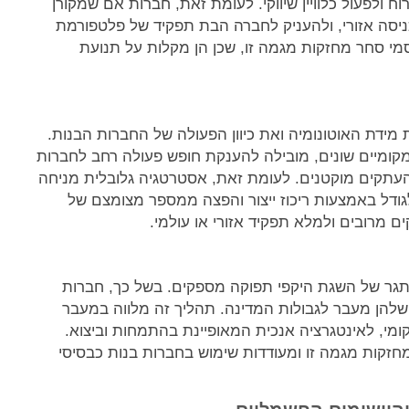
ולפעול כלוויין שיווקי. לעומת זאת, חברות אם שמקורן
ניסה אזורי, ולהעניק לחברה הבת תפקיד של פלטפורמת
סמי סחר מחזקות מגמה זו, שכן הן מקלות על תנועת
ידת האוטונומיה ואת כיוון הפעולה של החברות הבנות.
ומיים שונים, מובילה להענקת חופש פעולה רחב לחברות
העתקים מוקטנים. לעומת זאת, אסטרטגיה גלובלית מניחה
גודל באמצעות ריכוז ייצור והפצה ממספר מצומצם של
 מרובים ולמלא תפקיד אזורי או עולמי.
 אתגר של השגת היקפי תפוקה מספקים. בשל כך, חברות
 שלהן מעבר לגבולות המדינה. תהליך זה מלווה במעבר
מי, לאינטגרציה אנכית המאופיינת בהתמחות וביצוא.
זקות מגמה זו ומעודדות שימוש בחברות בנות כבסיסי