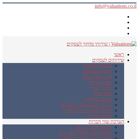
info@valuations.co.il
ראשי
שירותים לעסקים
בדיקות כדאיות
תוכניות עסקיות
ליווי וייעוץ עסקי
אבחון ארגוני
מחקרי שוק
ניסויי שוק
כתיבה שיווקית
שדרוג תוכן באתרי אינטרנט
כתיבת מאמרים לתקשורת
תרגום שיווקי
הערכת שווי חברות
דוגמא להערכת שווי
הערכת שווי לחברה לפני גיוס
הערכות שווי לצורך השקעה