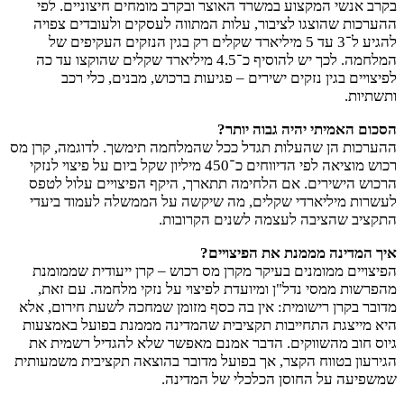
בקרב אנשי המקצוע במשרד האוצר ובקרב מומחים חיצוניים. לפי
ההערכות שהוצגו לציבור, עלות המתווה לעסקים ולעובדים צפויה
להגיע ל־3 עד 5 מיליארד שקלים רק בגין הנזקים העקיפים של
המלחמה. לכך יש להוסיף כ־4.5 מיליארד שקלים שהוקצו עד כה
לפיצויים בגין נזקים ישירים – פגיעות ברכוש, מבנים, כלי רכב
ותשתיות.
הסכום האמיתי יהיה גבוה יותר?
ההערכות הן שהעלות תגדל ככל שהמלחמה תימשך. לדוגמה, קרן מס
רכוש מוציאה לפי הדיווחים כ־450 מיליון שקל ביום על פיצוי לנזקי
הרכוש הישירים. אם הלחימה תתארך, היקף הפיצויים עלול לטפס
לעשרות מיליארדי שקלים, מה שיקשה על הממשלה לעמוד ביעדי
התקציב שהציבה לעצמה לשנים הקרובות.
איך המדינה מממנת את הפיצויים?
הפיצויים ממומנים בעיקר מקרן מס רכוש – קרן ייעודית שממומנת
מהפרשות ממסי נדל"ן ומיועדת לפיצוי על נזקי מלחמה. עם זאת,
מדובר בקרן רישומית: אין בה כסף מזומן שמחכה לשעת חירום, אלא
היא מייצגת התחייבות תקציבית שהמדינה מממנת בפועל באמצעות
גיוס חוב מהשווקים. הדבר אמנם מאפשר שלא להגדיל רשמית את
הגירעון בטווח הקצר, אך בפועל מדובר בהוצאה תקציבית משמעותית
שמשפיעה על החוסן הכלכלי של המדינה.