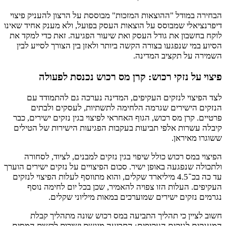
הבחירה במודל "ההוצאות המזכות" מבוססת על הרצון להעניק פיצוי
דיפרנציאלי שמבוסס על הוצאות העסק בפועל, ולא מענק אחיד שאינו
לוקח בחשבון את גודל העסק ואת שיעור הפגיעה. זאת כדי למקד את
הסיוע במי שנפגעו בצורה הקשה ביותר ולאזן בין הצורך לסייע לבין
השמירה על תקציב המדינה.
פיצוי על נזקי רכוש: קרן מס רכוש נכנסת לפעולה
לצד הפיצוי לנזקים העקיפים, המדינה נערכה גם להתמודד עם
הנזקים הישירים שגרמה הלחימה לתשתיות, לעסקים ולבתים
פרטיים. קרן מס רכוש, הגוף האחראי לפיצוי בגין נזקים ישירים, כבר
קיבלה עשרות אלפי תביעות בעקבות הפגיעות הישירות של הטילים
ששוגרו מאיראן.
הפיצוי במס רכוש כולל שיפוי בגין נזקים למבנים, לציוד, לסחורה
ולתכולה שנפגעה באופן ישיר. סכום הפיצויים על נזקים ישירים הוערך
עד כה בכ־4.5 מיליארד שקלים, והוא מתווסף לעלות הפיצוי לנזקים
העקיפים. העלות הזו צפויה להאמיר, שכן בכל יום לחימה נוסף
נגרמים נזקים ישירים שמוערכים במאות מיליוני שקלים.
חשוב לציין כי תהליך התביעה במס רכוש שונה מתהליך קבלת
המענקים לנזקים העקיפים: התביעה מוגשת ישירות לרשות המסים