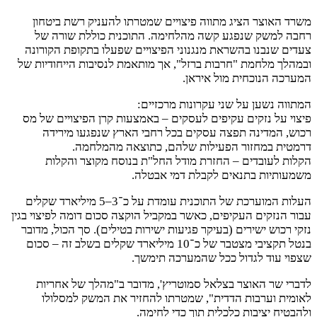
משרד האוצר הציג מתווה פיצויים שמטרתו להעניק רשת ביטחון
רחבה למשק שנפגע קשה מהלחימה. התוכנית כוללת שורה של
צעדים שנבנו בהשראת מנגנוני הפיצויים שפעלו בתקופת הקורונה
ובמהלך מלחמת "חרבות ברזל", אך מותאמת לנסיבות הייחודיות של
המערכה הנוכחית מול איראן.
המתווה נשען על שני עקרונות מרכזיים:
פיצוי על נזקים עקיפים לעסקים – באמצעות קרן הפיצויים של מס
רכוש, המדינה תפצה עסקים בכל רחבי הארץ שנפגעו מירידה
דרמטית במחזור הפעילות שלהם, כתוצאה מהמלחמה.
הקלות לעובדים – החזרת מודל החל"ת בנוסח מקוצר והקלות
משמעותיות בתנאים לקבלת דמי אבטלה.
העלות המוערכת של התוכנית עומדת על כ־3–5 מיליארד שקלים
עבור הנזקים העקיפים, כאשר במקביל הוקצה סכום דומה לפיצוי בגין
נזקי רכוש ישירים (בעיקר פגיעות ישירות בטילים). סך הכול, מדובר
בנטל תקציבי מצטבר של כ־10 מיליארד שקלים בשלב זה – סכום
שצפוי עוד לגדול ככל שהמערכה תימשך.
לדברי שר האוצר בצלאל סמוטריץ', מדובר ב"מהלך של אחריות
לאומית וערבות הדדית", שמטרתו להחזיר את המשק למסלולו
ולהבטיח יציבות כלכלית תוך כדי לחימה.