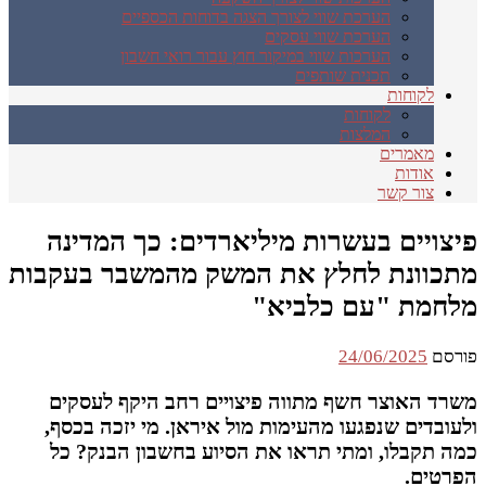
הערכת שווי לצורך הצגה בדוחות הכספיים
הערכת שווי עסקים
הערכות שווי במיקור חוץ עבור רואי חשבון
תכנית שותפים
לקוחות
לקוחות
המלצות
מאמרים
אודות
צור קשר
פיצויים בעשרות מיליארדים: כך המדינה
מתכוונת לחלץ את המשק מהמשבר בעקבות
מלחמת "עם כלביא"
פורסם
24/06/2025
משרד האוצר חשף מתווה פיצויים רחב היקף לעסקים
ולעובדים שנפגעו מהעימות מול איראן. מי יזכה בכסף,
כמה תקבלו, ומתי תראו את הסיוע בחשבון הבנק? כל
הפרטים.