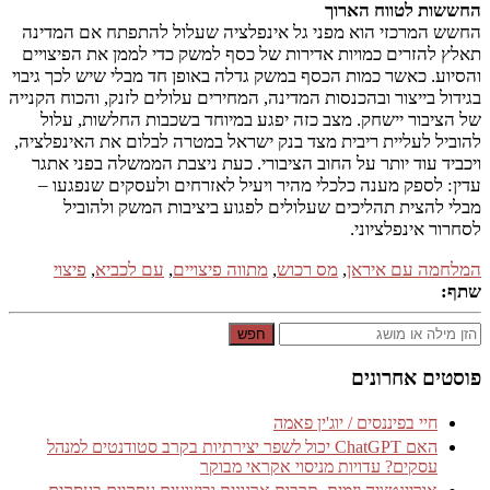
החששות לטווח הארוך
החשש המרכזי הוא מפני גל אינפלציה שעלול להתפתח אם המדינה
תאלץ להזרים כמויות אדירות של כסף למשק כדי לממן את הפיצויים
והסיוע. כאשר כמות הכסף במשק גדלה באופן חד מבלי שיש לכך גיבוי
בגידול בייצור ובהכנסות המדינה, המחירים עלולים לזנק, והכוח הקנייה
של הציבור יישחק. מצב כזה יפגע במיוחד בשכבות החלשות, עלול
להוביל לעליית ריבית מצד בנק ישראל במטרה לבלום את האינפלציה,
ויכביד עוד יותר על החוב הציבורי. כעת ניצבת הממשלה בפני אתגר
עדין: לספק מענה כלכלי מהיר ויעיל לאזרחים ולעסקים שנפגעו –
מבלי להצית תהליכים שעלולים לפגוע ביציבות המשק ולהוביל
לסחרור אינפלציוני.
המלחמה עם איראן
,
מס רכוש
,
מתווה פיצויים
,
עם לכביא
,
פיצוי
שתף:
חפש
פוסטים אחרונים
חיי בפיננסים / יוג'ין פאמה
האם ChatGPT יכול לשפר יצירתיות בקרב סטודנטים למנהל
עסקים? עדויות מניסוי אקראי מבוקר