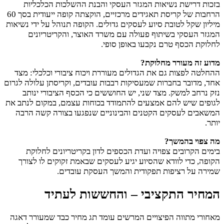
בזכות דרישת נשיאות המגזר העסקי והבנת ההשלכות הכלכליות
הרחבות של קריסת תאגידים מרכזיים, הוקצתה קופה ייעודית בסך 60
מיליון שקל לטובת סיוע לעסקים גדולים. הקופה תנוהל על ידי נשיאות
המגזר העסקי בשיתוף פעולה עם משרד האוצר, והקריטריונים
לחלוקת הכסף טרם נקבעו באופן סופי.
מדוע זה מעורר מחלוקת?
ההחלטה לפצות גם את הגדולים מעוררת ויכוח ציבורי וכלכלי: מצד
אחד, מדובר בחברות שמעסיקות רבבות עובדים, וקריסתן עלולה לגרום
נזק נרחב למשק. מצד שני, יש החוששים כי הכסף הציבורי ינותב
לגופים שיש להם אמצעים להתמודד בכוחות עצמם, במקום לנתב את
המשאבים לעסקים הקטנים והבינוניים שנפגעו בצורה קשה הרבה
יותר.
מה צפוי בהמשך?
בימים הקרובים צפויה ועדת הכספים לדון בקריטריונים לחלוקת
הקופה, כדי לוודא שהסיוע יגיע לעסקים שבאמת זקוקים לו לצורך
שמירה על רציפות תפקודית והמשך העסקת עובדים.
המחיר התקציבי – והחששות לעתיד
מאחורי מתווה הפיצויים המרשים עומד תג מחיר כבד שמעורר דאגה