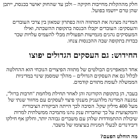
חלק מההקלות מחייבות חקיקה – ולכן עד שהחוק יאושר בכנסת, ייתכן
שהן טרם ייושמו בפועל.
המדינה מציגה את המתווה הזה כפתרון שמאזן בין צרכי העובדים
והעסקים: העובדים יקבלו הכנסה בתקופת ההשבתה, ואילו
המעסיקים נהנים מגמישות תפעולית מבלי להעמיס עלויות שכר
כבדות בתקופה שבה ההכנסות צנחו.
החידוש: גם העסקים הגדולים יפוצו
אחד המאפיינים הבולטים של מתווה הפיצויים הנוכחי הוא ההחלטה
לכלול גם את העסקים הגדולים – מהלך שמסמן שינוי במדיניות
הממשלה לעומת מתווים קודמים.
בעבר, הן בתקופת הקורונה והן לאחר תחילת מלחמת "חרבות ברזל",
נמנעה המדינה מלהעניק מענקי פיצוי לעסקים עם מחזור שנתי של
מעל 400 מיליון שקל. הסיבה לכך הייתה הביקורת הציבורית
והמקצועית על כך שחברות ענק נהנו מתמיכה ממשלתית למרות
שיכולת ההתמודדות שלהן עם משברים גבוהה יותר, וחלקן אף חילקו
דיבידנדים לבעלי המניות בעיצומו של משבר.
מה הוחלט הפעם?