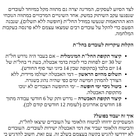
לצד הסיוע לעסקים, המדינה יצרה גם מתווה מקל במיוחד לעובדים
שנפגעו עקב השיתוק במשק. אחד השינויים המרכזיים במתווה הנוכחי
הוא ההתאמות שנעשו במודל החל"ת (חופשה ללא תשלום), שנבנה
הפעם כדי להקל על עובדים רבים שמצאו עצמם ללא פרנסה בעקבות
המלחמה.
הקלות עיקריות לעובדים בחל"ת
קיצור תקופת החל"ת המינימלית
– אם בעבר היה נדרש חל"ת
של 30 יום לפחות כדי לזכות בדמי אבטלה, כעת די בחל"ת של
14 יום בלבד (בתקופה שבין 14 ביוני ועד סוף החודש).
תשלום מהיום הראשון
– דמי האבטלה ישולמו מיידית, ללא
הצורך להמתין חמישה ימים כפי שהיה נהוג בשגרה.
ביטול ניכוי ימי חופשה
– ימי החופשה הצבורים לא ינוכו
מתקופת האבטלה.
קיצור תקופת האכשרה
– נדרש ותק של 6 חודשי עבודה מתוך
18 חודשים אחרונים (לעומת 12 חודשים קודם לכן).
איך זה יעבוד בפועל?
המעסיקים ידווחו לביטוח הלאומי על העובדים שיצאו לחל"ת,
והביטוח הלאומי יעביר את דמי האבטלה ישירות לעובדים. העובדים
לא יידרשו להגיש בקשה בעצמם בשלב זה. עם זאת, חשוב להדגיש כי