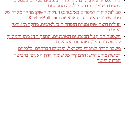
אוריינטציה יזמית, תרבות ארגונית וביצועים עסקיים בעסקים
קטנים ובינוניים: עדות מכלכלה מתפתחת
פעילות לוחות המסרים באינטרנט ויעילות השוק: מחקר מקרה של
מגזר שירותי האינטרנט באמצעות RagingBull.com
יעילות חוצת שוק ומניות הנסחרות בינלאומית: מחקר תיאורטי
ואמפירי
השפעת הגיוון על הביצועים הארגוניים: התפקיד הממתן והמתווך
של אמונות הגיוון ומומחיות המנהיגות
משבר הדיור הציבורי בישראל: היבטים חברתיים וכלכליים
רכישת מידע חדש: התפקיד של שימור ההון האנושי ברכישת
חברות הייטק