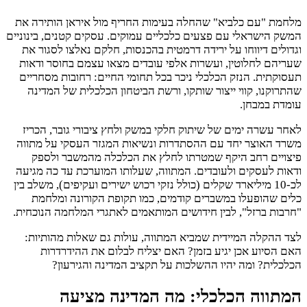
מלחמת "עם כלביא" שהחלה בעימות החריף מול איראן הותירה את
המשק הישראלי עם פצעים כלכליים עמוקים. עסקים קטנים, בינוניים
וגדולים דיווחו על ירידה דרמטית בהכנסות, חלקם נאלצו לסגור את
שעריהם לחלוטין, ועשרות אלפי עובדים מצאו עצמם בחוסר ודאות
תעסוקתית. הנזק הכלכלי ניכר בכל תחומי החיים: רחובות מסחריים
שהתרוקנו, קווי ייצור שותקו, ורשת הביטחון הכלכלית של המדינה
עומדת במבחן.
לאחר עשרה ימים של שיתוק חלקי במשק ולחץ ציבורי גובר, הכריז
משרד האוצר יחד עם ההסתדרות ונשיאות המגזר העסקי על מתווה
פיצויים רחב היקף שמטרתו לחלץ את הכלכלה מהמשבר ולספק
ודאות לעסקים ולעובדים. המתווה, שעלותו המוערכת עד כה מגיעה
לכ-10 מיליארד שקלים (כולל נזקי רכוש ישירים ועקיפים), משלב בין
כלים שהופעלו במשברים קודמים, כמו תקופת הקורונה ומלחמת
"חרבות ברזל", לבין חידושים המותאמים לאתגרי המלחמה הנוכחית.
לצד ההקלה המיידית שמביא המתווה, עולות גם שאלות מהותיות:
האם הסיוע אכן יגיע בזמן? האם יצליח לבלום את ההידרדרות
הכלכלית? ומה יהיו ההשלכות על תקציב המדינה והגירעון?
המתווה הכלכלי: מה המדינה מציעה