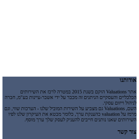
אודותנו
אתר Valuations הוקם בשנת 2015 במטרה לרכז את השירותים
הכלכליים והעסקיים הניתנים זה מכבר על ידי אשבר-עיינות בע"מ, חברה
לניהול וייזום עסקי.
השם, Valuations גם מצביע על השירות המוביל שלנו - הערכות שווי, וגם
מרמז על valuation כהענקת ערך, כלומר מבטא את העיקרון שלנו לפיו
השירותים שאנו נותנים חייבים להעניק לעסק שלך ערך מוסף.
צור קשר