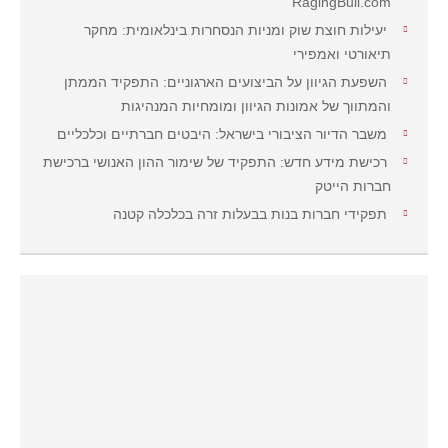
RagingBull.com
יעילות חוצת שוק ומניות הנסחרות בינלאומית: מחקר
תיאורטי ואמפירי
השפעת הגיוון על הביצועים הארגוניים: התפקיד הממתן
והמתווך של אמונות הגיוון ומומחיות המנהיגות
משבר הדיור הציבורי בישראל: היבטים חברתיים וכלכליים
רכישת מידע חדש: התפקיד של שימור ההון האנושי ברכישת
חברות הייטק
תפקידי חברות בנות בבעלות זרה בכלכלה קטנה