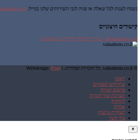
נשמח לענות לכל שאלה או פניה לגבי השירותים שלנו במייל:
luations.co.il
קישורים חיצוניים
Researches.co.il - שירותי מחקר לחוקרים באקדמיה
© valuations.co.il. כל הזכויות שמורות. |
Pixie
Webdesign:
ראשי
שירותים לעסקים
פרסום ושיווק
הערכת שווי חברות
לקוחות
אודות
הצהרת נגישות
צור קשר