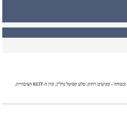
הדו"ח שמוכיח ששמרנות יכולה לנצח בעולם שבו מרדפים אחרי תשואה מהירה גורמים לעיתים לקריסות רועמות, יש מי שממשיכים לצעוד בדרך שקטה ובטוחה - ומגיעים רחוק. סלע קפיטל נדל"ן, קרן ה-REIT הציבורית,