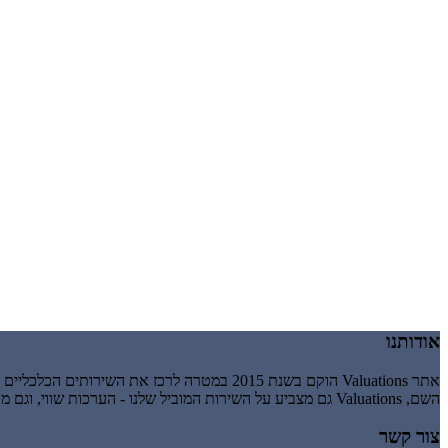
אודותנו
אתר Valuations הוקם בשנת 2015 במטרה לרכז את השירותים הכלכליים והעסקיים הניתנים זה מכבר על ידי אשבר-עיינות בע"מ, חברה לניהול וייזום עסקי.
השם, Valuations גם מצביע על השירות המוביל שלנו - הערכות שווי, וגם מרמז על valuation כהענקת ערך, כלומר מבטא את העיקרון שלנו לפיו השירותים שאנו נותנים חייבים להעניק לעסק שלך ערך מוסף.
צור קשר