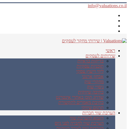
info@valuations.co.il
ראשי
שירותים לעסקים
בדיקות כדאיות
תוכניות עסקיות
ליווי וייעוץ עסקי
אבחון ארגוני
מחקרי שוק
ניסויי שוק
כתיבה שיווקית
שדרוג תוכן באתרי אינטרנט
כתיבת מאמרים לתקשורת
תרגום שיווקי
הערכת שווי חברות
דוגמא להערכת שווי
הערכת שווי לחברה לפני גיוס
הערכות שווי לצורך השקעה