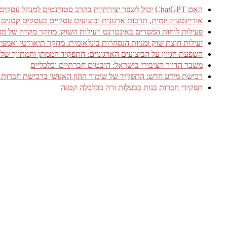
האם ChatGPT יכול לשפר יצירתיות בקרב סטודנטים למנהל עסקים? עדויות מניסוי אקראי מבוקר
אוריינטציה יזמית, תרבות ארגונית וביצועים עסקיים בעסקים קטנים
פעילות לוחות המסרים באינטרנט ויעילות השוק: מחקר מקרה של מגזר שירותי 
יעילות חוצת שוק ומניות הנסחרות בינלאומית: מחקר תיאורטי ואמפיר
השפעת הגיוון על הביצועים הארגוניים: התפקיד הממתן והמתווך של אמ
משבר הדיור הציבורי בישראל: היבטים חברתיים וכלכליים
רכישת מידע חדש: התפקיד של שימור ההון האנושי ברכישת חברות 
תפקידי חברות בנות בבעלות זרה בכלכלה קטנה