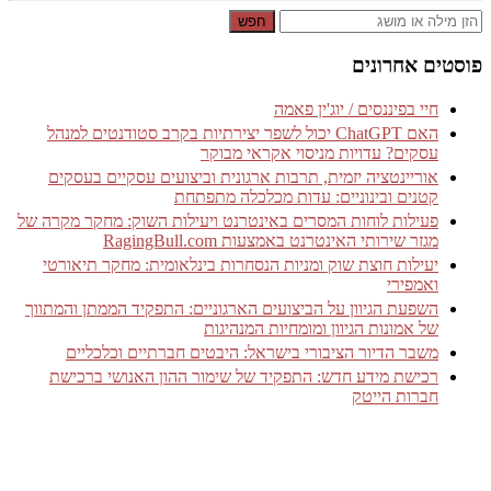
חפש
פוסטים אחרונים
חיי בפיננסים / יוג'ין פאמה
האם ChatGPT יכול לשפר יצירתיות בקרב סטודנטים למנהל
עסקים? עדויות מניסוי אקראי מבוקר
אוריינטציה יזמית, תרבות ארגונית וביצועים עסקיים בעסקים
קטנים ובינוניים: עדות מכלכלה מתפתחת
פעילות לוחות המסרים באינטרנט ויעילות השוק: מחקר מקרה של
מגזר שירותי האינטרנט באמצעות RagingBull.com
יעילות חוצת שוק ומניות הנסחרות בינלאומית: מחקר תיאורטי
ואמפירי
השפעת הגיוון על הביצועים הארגוניים: התפקיד הממתן והמתווך
של אמונות הגיוון ומומחיות המנהיגות
משבר הדיור הציבורי בישראל: היבטים חברתיים וכלכליים
רכישת מידע חדש: התפקיד של שימור ההון האנושי ברכישת
חברות הייטק