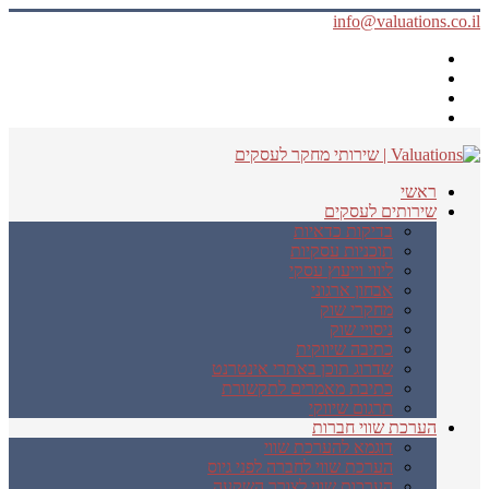
info@valuations.co.il
ראשי
שירותים לעסקים
בדיקות כדאיות
תוכניות עסקיות
ליווי וייעוץ עסקי
אבחון ארגוני
מחקרי שוק
ניסויי שוק
כתיבה שיווקית
שדרוג תוכן באתרי אינטרנט
כתיבת מאמרים לתקשורת
תרגום שיווקי
הערכת שווי חברות
דוגמא להערכת שווי
הערכת שווי לחברה לפני גיוס
הערכות שווי לצורך השקעה