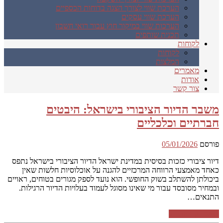
הערכת שווי לצורך הצגה בדוחות הכספיים
הערכת שווי עסקים
הערכות שווי במיקור חוץ עבור רואי חשבון
תכנית שותפים
לקוחות
לקוחות
המלצות
מאמרים
אודות
צור קשר
משבר הדיור הציבורי בישראל: היבטים
חברתיים וכלכליים
פורסם
05/01/2026
דיור ציבורי כזכות בסיסית במדינת ישראל הדיור הציבורי בישראל נתפס
כאחד מאמצעי הרווחה המרכזיים להגנה על אוכלוסיות חלשות שאין
ביכולתן להשתלב בשוק החופשי. הוא נועד לספק מגורים בטוחים, ראויים
ובמחיר מסובסד עבור מי שאינו מסוגל לעמוד בעלויות הדיור הרגילות.
התנאים…
המשך קריאה ←