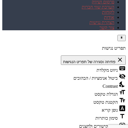
פרסום ושיווק
הערכת שווי חברות
לקוחות
אודות
הצהרת נגישות
צור קשר
תפריט נגישות
close
פתיחה וסגירה של תפריט הנגישות
keyboard
ניווט מקלדת
visibility_off
ביטול אנימציות / הבהובים
nights_stay
Contrast
format_size
הגדלת טקסט
text_fields
הקטנת טקסט
font_download
גופן קריא
title
סימון כותרות
link
סימון קישורים ולחצנים