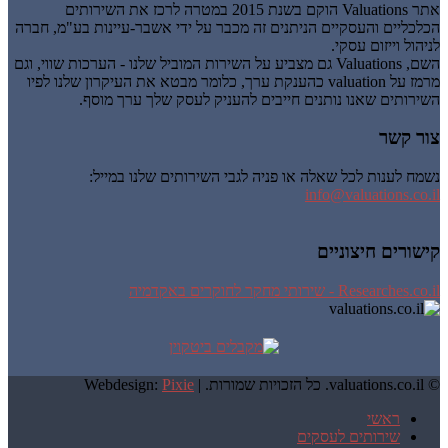
אתר Valuations הוקם בשנת 2015 במטרה לרכז את השירותים
הכלכליים והעסקיים הניתנים זה מכבר על ידי אשבר-עיינות בע"מ, חברה
לניהול וייזום עסקי.
השם, Valuations גם מצביע על השירות המוביל שלנו - הערכות שווי, וגם
מרמז על valuation כהענקת ערך, כלומר מבטא את העיקרון שלנו לפיו
השירותים שאנו נותנים חייבים להעניק לעסק שלך ערך מוסף.
צור קשר
נשמח לענות לכל שאלה או פניה לגבי השירותים שלנו במייל:
info@valuations.co.il
קישורים חיצוניים
Researches.co.il - שירותי מחקר לחוקרים באקדמיה
© valuations.co.il. כל הזכויות שמורות. |
Pixie
Webdesign:
ראשי
שירותים לעסקים