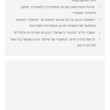
RagingBull.com
יעילות חוצת שוק ומניות הנסחרות בינלאומית: מחקר
תיאורטי ואמפירי
השפעת הגיוון על הביצועים הארגוניים: התפקיד הממתן
והמתווך של אמונות הגיוון ומומחיות המנהיגות
משבר הדיור הציבורי בישראל: היבטים חברתיים וכלכליים
רכישת מידע חדש: התפקיד של שימור ההון האנושי ברכישת
חברות הייטק