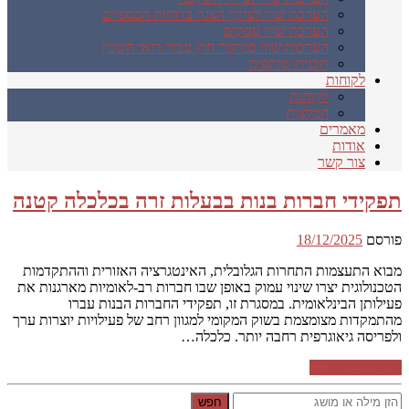
הערכת שווי לצורך הצגה בדוחות הכספיים
הערכת שווי עסקים
הערכות שווי במיקור חוץ עבור רואי חשבון
תכנית שותפים
לקוחות
לקוחות
המלצות
מאמרים
אודות
צור קשר
תפקידי חברות בנות בבעלות זרה בכלכלה קטנה
פורסם
18/12/2025
מבוא התעצמות התחרות הגלובלית, האינטגרציה האזורית וההתקדמות
הטכנולוגית יצרו שינוי עמוק באופן שבו חברות רב-לאומיות מארגנות את
פעילותן הבינלאומית. במסגרת זו, תפקידי החברות הבנות עברו
מהתמקדות מצומצמת בשוק המקומי למגוון רחב של פעילויות יוצרות ערך
ולפריסה גיאוגרפית רחבה יותר. כלכלה…
המשך קריאה ←
חפש