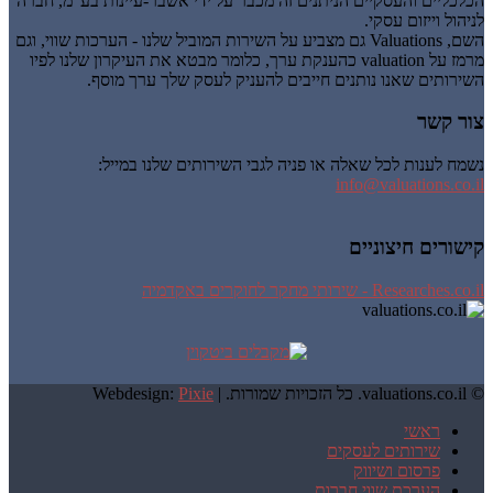
הכלכליים והעסקיים הניתנים זה מכבר על ידי אשבר-עיינות בע"מ, חברה
לניהול וייזום עסקי.
השם, Valuations גם מצביע על השירות המוביל שלנו - הערכות שווי, וגם
מרמז על valuation כהענקת ערך, כלומר מבטא את העיקרון שלנו לפיו
השירותים שאנו נותנים חייבים להעניק לעסק שלך ערך מוסף.
צור קשר
נשמח לענות לכל שאלה או פניה לגבי השירותים שלנו במייל:
info@valuations.co.il
קישורים חיצוניים
Researches.co.il - שירותי מחקר לחוקרים באקדמיה
© valuations.co.il. כל הזכויות שמורות. |
Pixie
Webdesign:
ראשי
שירותים לעסקים
פרסום ושיווק
הערכת שווי חברות