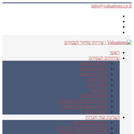
info@valuations.co.il
ראשי
שירותים לעסקים
בדיקות כדאיות
תוכניות עסקיות
ליווי וייעוץ עסקי
אבחון ארגוני
מחקרי שוק
ניסויי שוק
כתיבה שיווקית
שדרוג תוכן באתרי אינטרנט
כתיבת מאמרים לתקשורת
תרגום שיווקי
הערכת שווי חברות
דוגמא להערכת שווי
הערכת שווי לחברה לפני גיוס
הערכות שווי לצורך השקעה