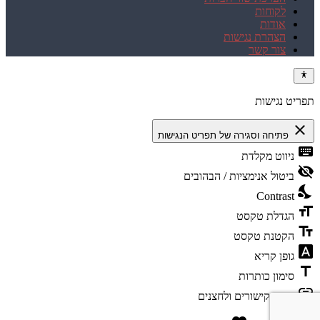
לקוחות
אודות
הצהרת נגישות
צור קשר
תפריט נגישות
close
פתיחה וסגירה של תפריט הנגישות
keyboard
ניווט מקלדת
visibility_off
ביטול אנימציות / הבהובים
nights_stay
Contrast
format_size
הגדלת טקסט
text_fields
הקטנת טקסט
font_download
גופן קריא
title
סימון כותרות
link
סימון קישורים ולחצנים