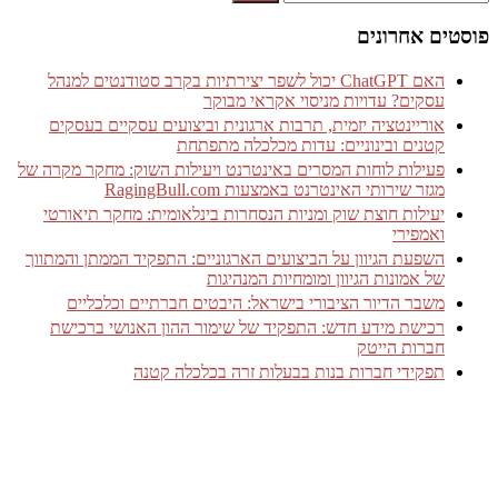
פוסטים אחרונים
האם ChatGPT יכול לשפר יצירתיות בקרב סטודנטים למנהל
עסקים? עדויות מניסוי אקראי מבוקר
אוריינטציה יזמית, תרבות ארגונית וביצועים עסקיים בעסקים
קטנים ובינוניים: עדות מכלכלה מתפתחת
פעילות לוחות המסרים באינטרנט ויעילות השוק: מחקר מקרה של
מגזר שירותי האינטרנט באמצעות RagingBull.com
יעילות חוצת שוק ומניות הנסחרות בינלאומית: מחקר תיאורטי
ואמפירי
השפעת הגיוון על הביצועים הארגוניים: התפקיד הממתן והמתווך
של אמונות הגיוון ומומחיות המנהיגות
משבר הדיור הציבורי בישראל: היבטים חברתיים וכלכליים
רכישת מידע חדש: התפקיד של שימור ההון האנושי ברכישת
חברות הייטק
תפקידי חברות בנות בבעלות זרה בכלכלה קטנה