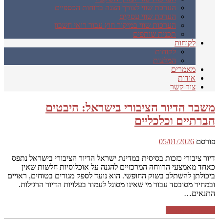
הערכת שווי לצורך הצגה בדוחות הכספיים
הערכת שווי עסקים
הערכות שווי במיקור חוץ עבור רואי חשבון
תכנית שותפים
לקוחות
לקוחות
המלצות
מאמרים
אודות
צור קשר
משבר הדיור הציבורי בישראל: היבטים
חברתיים וכלכליים
פורסם
05/01/2026
דיור ציבורי כזכות בסיסית במדינת ישראל הדיור הציבורי בישראל נתפס
כאחד מאמצעי הרווחה המרכזיים להגנה על אוכלוסיות חלשות שאין
ביכולתן להשתלב בשוק החופשי. הוא נועד לספק מגורים בטוחים, ראויים
ובמחיר מסובסד עבור מי שאינו מסוגל לעמוד בעלויות הדיור הרגילות.
התנאים…
המשך קריאה ←