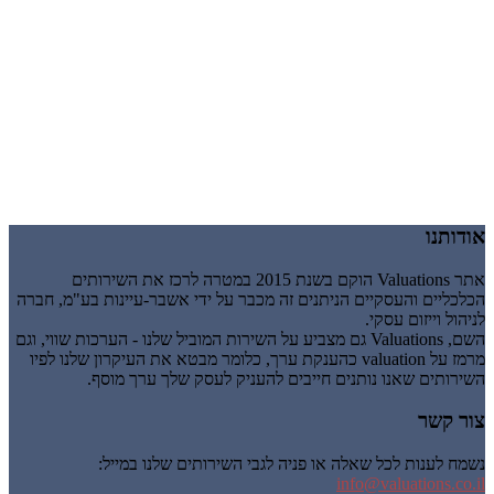
אודותנו
אתר Valuations הוקם בשנת 2015 במטרה לרכז את השירותים
הכלכליים והעסקיים הניתנים זה מכבר על ידי אשבר-עיינות בע"מ, חברה
לניהול וייזום עסקי.
השם, Valuations גם מצביע על השירות המוביל שלנו - הערכות שווי, וגם
מרמז על valuation כהענקת ערך, כלומר מבטא את העיקרון שלנו לפיו
השירותים שאנו נותנים חייבים להעניק לעסק שלך ערך מוסף.
צור קשר
נשמח לענות לכל שאלה או פניה לגבי השירותים שלנו במייל:
info@valuations.co.il