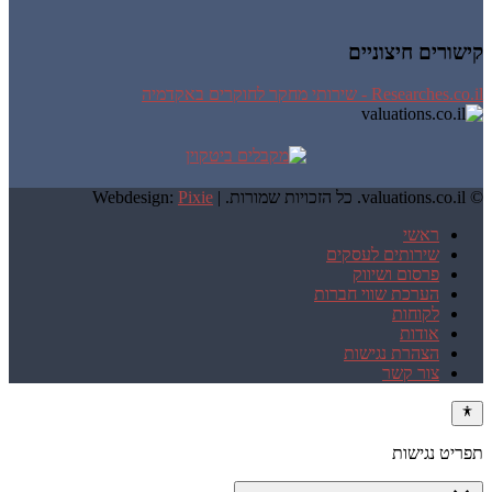
קישורים חיצוניים
Researches.co.il - שירותי מחקר לחוקרים באקדמיה
© valuations.co.il. כל הזכויות שמורות. |
Pixie
Webdesign:
ראשי
שירותים לעסקים
פרסום ושיווק
הערכת שווי חברות
לקוחות
אודות
הצהרת נגישות
צור קשר
תפריט נגישות