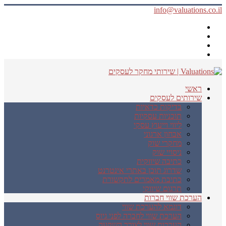
info@valuations.co.il
ראשי
שירותים לעסקים
בדיקות כדאיות
תוכניות עסקיות
ליווי וייעוץ עסקי
אבחון ארגוני
מחקרי שוק
ניסויי שוק
כתיבה שיווקית
שדרוג תוכן באתרי אינטרנט
כתיבת מאמרים לתקשורת
תרגום שיווקי
הערכת שווי חברות
דוגמא להערכת שווי
הערכת שווי לחברה לפני גיוס
הערכות שווי לצורך השקעה