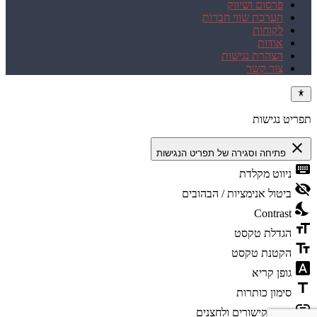
פרסום ושיווק
הערכת שווי חברות
לקוחות
אודות
הצהרת נגישות
צור קשר
תפריט נגישות
close
פתיחה וסגירה של תפריט הנגישות
keyboard
ניווט מקלדת
visibility_off
ביטול אנימציות / הבהובים
nights_stay
Contrast
format_size
הגדלת טקסט
text_fields
הקטנת טקסט
font_download
גופן קריא
title
סימון כותרות
link
סימון קישורים ולחצנים