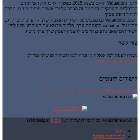
אתר Valuations הוקם בשנת 2015 במטרה לרכז את השירותים
הכלכליים והעסקיים הניתנים זה מכבר על ידי אשבר-עיינות בע"מ, חברה
לניהול וייזום עסקי.
השם, Valuations גם מצביע על השירות המוביל שלנו - הערכות שווי, וגם
מרמז על valuation כהענקת ערך, כלומר מבטא את העיקרון שלנו לפיו
השירותים שאנו נותנים חייבים להעניק לעסק שלך ערך מוסף.
צור קשר
נשמח לענות לכל שאלה או פניה לגבי השירותים שלנו במייל:
info@valuations.co.il
קישורים חיצוניים
Researches.co.il - שירותי מחקר לחוקרים באקדמיה
© valuations.co.il. כל הזכויות שמורות. |
Pixie
Webdesign:
ראשי
שירותים לעסקים