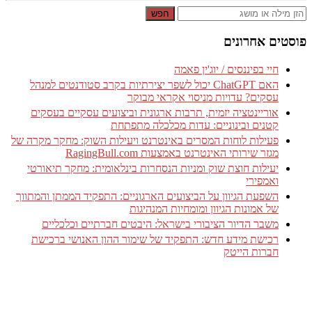
חפש
פוסטים אחרונים
חיי בפיננסים / יוג'ין פאמה
האם ChatGPT יכול לשפר יצירתיות בקרב סטודנטים למנהל
עסקים? עדויות מניסוי אקראי מבוקר
אוריינטציה יזמית, תרבות ארגונית וביצועים עסקיים בעסקים
קטנים ובינוניים: עדות מכלכלה מתפתחת
פעילות לוחות המסרים באינטרנט ויעילות השוק: מחקר מקרה של
מגזר שירותי האינטרנט באמצעות RagingBull.com
יעילות חוצת שוק ומניות הנסחרות בינלאומית: מחקר תיאורטי
ואמפירי
השפעת הגיוון על הביצועים הארגוניים: התפקיד הממתן והמתווך
של אמונות הגיוון ומומחיות המנהיגות
משבר הדיור הציבורי בישראל: היבטים חברתיים וכלכליים
רכישת מידע חדש: התפקיד של שימור ההון האנושי ברכישת
חברות הייטק