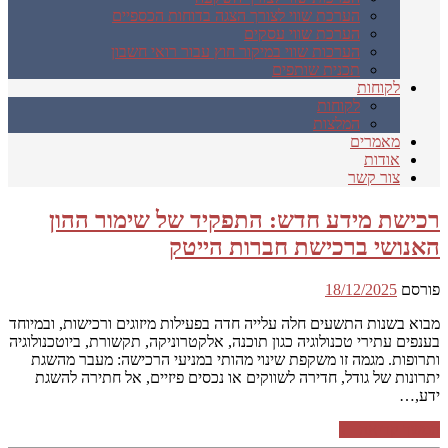
הערכת שווי לצורך הצגה בדוחות הכספיים
הערכת שווי עסקים
הערכות שווי במיקור חוץ עבור רואי חשבון
תכנית שותפים
לקוחות
לקוחות
המלצות
מאמרים
אודות
צור קשר
רכישת מידע חדש: התפקיד של שימור ההון
האנושי ברכישת חברות הייטק
פורסם
18/12/2025
מבוא בשנות התשעים חלה עלייה חדה בפעילות מיזוגים ורכישות, ובמיוחד
בענפים עתירי טכנולוגיה כגון תוכנה, אלקטרוניקה, תקשורת, ביוטכנולוגיה
ותרופות. מגמה זו משקפת שינוי מהותי במניעי הרכישה: מעבר מהשגת
יתרונות של גודל, חדירה לשווקים או נכסים פיזיים, אל חתירה להשגת
ידע,…
המשך קריאה ←