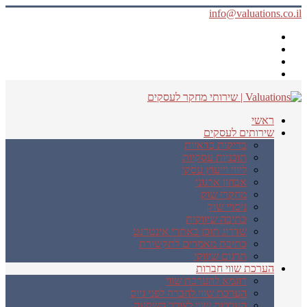
info@valuations.co.il
ראשי
שירותים לעסקים
בדיקות כדאיות
תוכניות עסקיות
ליווי וייעוץ עסקי
אבחון ארגוני
מחקרי שוק
ניסויי שוק
כתיבה שיווקית
שדרוג תוכן באתרי אינטרנט
כתיבת מאמרים לתקשורת
תרגום שיווקי
הערכת שווי חברות
דוגמא להערכת שווי
הערכת שווי לחברה לפני גיוס
הערכות שווי לצורך השקעה