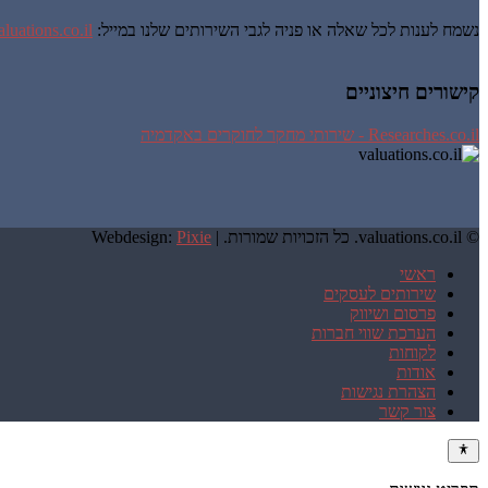
נשמח לענות לכל שאלה או פניה לגבי השירותים שלנו במייל:
luations.co.il
קישורים חיצוניים
Researches.co.il - שירותי מחקר לחוקרים באקדמיה
© valuations.co.il. כל הזכויות שמורות. |
Pixie
Webdesign:
ראשי
שירותים לעסקים
פרסום ושיווק
הערכת שווי חברות
לקוחות
אודות
הצהרת נגישות
צור קשר