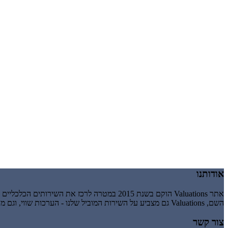
אודותנו
אתר Valuations הוקם בשנת 2015 במטרה לרכז את השירותים הכלכליים והעסקיים הניתנים זה מכבר על ידי אשבר-עיינות בע"מ, חברה לניהול וייזום עסקי.
השם, Valuations גם מצביע על השירות המוביל שלנו - הערכות שווי, וגם מרמז על valuation כהענקת ערך, כלומר מבטא את העיקרון שלנו לפיו השירותים שאנו נותנים חייבים להעניק לעסק שלך ערך מוסף.
צור קשר