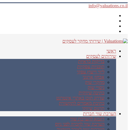
info@valuations.co.il
ראשי
שירותים לעסקים
בדיקות כדאיות
תוכניות עסקיות
ליווי וייעוץ עסקי
אבחון ארגוני
מחקרי שוק
ניסויי שוק
כתיבה שיווקית
שדרוג תוכן באתרי אינטרנט
כתיבת מאמרים לתקשורת
תרגום שיווקי
הערכת שווי חברות
דוגמא להערכת שווי
הערכת שווי לחברה לפני גיוס
הערכות שווי לצורך השקעה