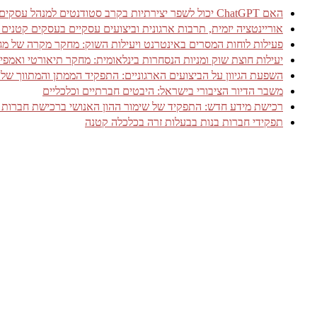
האם ChatGPT יכול לשפר יצירתיות בקרב סטודנטים למנהל עסקים? עדויות מניסוי אקראי מבוקר
אוריינטציה יזמית, תרבות ארגונית וביצועים עסקיים בעסקים קטנים
פעילות לוחות המסרים באינטרנט ויעילות השוק: מחקר מקרה של מגזר שירותי 
יעילות חוצת שוק ומניות הנסחרות בינלאומית: מחקר תיאורטי ואמפיר
השפעת הגיוון על הביצועים הארגוניים: התפקיד הממתן והמתווך של אמ
משבר הדיור הציבורי בישראל: היבטים חברתיים וכלכליים
רכישת מידע חדש: התפקיד של שימור ההון האנושי ברכישת חברות 
תפקידי חברות בנות בבעלות זרה בכלכלה קטנה