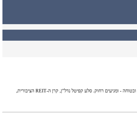
הדו"ח שמוכיח ששמרנות יכולה לנצח בעולם שבו מרדפים אחרי תשואה מהירה גורמים לעיתים לקריסות רועמות, יש מי שממשיכים לצעוד בדרך שקטה ובטוחה - ומגיעים רחוק. סלע קפיטל נדל"ן, קרן ה-REIT הציבורית,