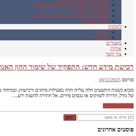
הערכת שווי לצורך הצגה בדוחות הכספיים
הערכת שווי עסקים
הערכות שווי במיקור חוץ עבור רואי חשבון
תכנית שותפים
לקוחות
לקוחות
המלצות
מאמרים
אודות
צור קשר
רכישת מידע חדש: התפקיד של שימור ההון האנו
פורסם
18/12/2025
מבוא בשנות התשעים חלה עלייה חדה בפעילות מיזוגים ורכישות, ובמיוחד בע
של גודל, חדירה לשווקים או נכסים פיזיים, אל חתירה להשגת ידע,…
המשך קריאה ←
חפש
פוסטים אחרונים