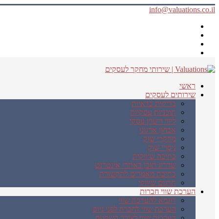
info@valuations.co.il
ראשי
שירותים לעסקים
בדיקות כדאיות
תוכניות עסקיות
ליווי וייעוץ עסקי
אבחון ארגוני
מחקרי שוק
ניסויי שוק
כתיבה שיווקית
שדרוג תוכן באתרי אינטרנט
כתיבת מאמרים לתקשורת
תרגום שיווקי
הערכת שווי חברות
דוגמא להערכת שווי
הערכת שווי לחברה לפני גיוס
הערכות שווי לצורך השקעה