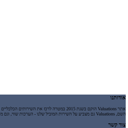
אודותנו
אתר Valuations הוקם בשנת 2015 במטרה לרכז את השירותים הכלכליים והעסקיים הניתנים זה מכבר על ידי אשבר-עיינות בע"מ, חברה לניהול וייזום עסקי.
השם, Valuations גם מצביע על השירות המוביל שלנו - הערכות שווי, וגם מרמז על valuation כהענקת ערך, כלומר מבטא את העיקרון שלנו לפיו השירותים שאנו נותנים חייבים להעניק לעסק שלך ערך מוסף.
צור קשר