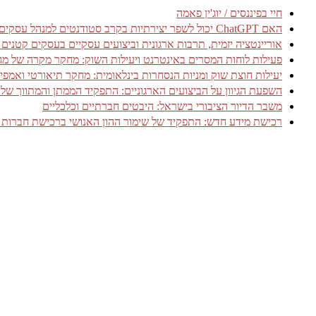
חיי בפיננסים / יוג'ין פאמה
האם ChatGPT יכול לשפר יצירתיות בקרב סטודנטים למנהל עסקים? עדויות מניסוי אקראי מבוקר
אוריינטציה יזמית, תרבות ארגונית וביצועים עסקיים בעסקים קטנים
פעילות לוחות המסרים באינטרנט ויעילות השוק: מחקר מקרה של מגזר שירותי 
יעילות חוצת שוק ומניות הנסחרות בינלאומית: מחקר תיאורטי ואמפיר
השפעת הגיוון על הביצועים הארגוניים: התפקיד הממתן והמתווך של אמ
משבר הדיור הציבורי בישראל: היבטים חברתיים וכלכליים
רכישת מידע חדש: התפקיד של שימור ההון האנושי ברכישת חברות 