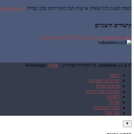
נשמח לענות לכל שאלה או פניה לגבי השירותים שלנו במייל:
luations.co.il
קישורים חיצוניים
Researches.co.il - שירותי מחקר לחוקרים באקדמיה
© valuations.co.il. כל הזכויות שמורות. |
Pixie
Webdesign:
ראשי
שירותים לעסקים
פרסום ושיווק
הערכת שווי חברות
לקוחות
אודות
הצהרת נגישות
צור קשר