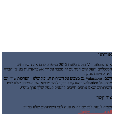
אודותנו
אתר Valuations הוקם בשנת 2015 במטרה לרכז את השירותים
הכלכליים והעסקיים הניתנים זה מכבר על ידי אשבר-עיינות בע"מ, חברה
לניהול וייזום עסקי.
השם, Valuations גם מצביע על השירות המוביל שלנו - הערכות שווי, וגם
מרמז על valuation כהענקת ערך, כלומר מבטא את העיקרון שלנו לפיו
השירותים שאנו נותנים חייבים להעניק לעסק שלך ערך מוסף.
צור קשר
נשמח לענות לכל שאלה או פניה לגבי השירותים שלנו במייל:
info@valuations.co.il