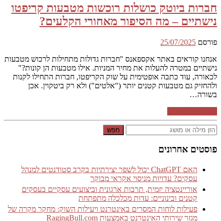
חברות ביוטק כושלות רוכשות מטבעות קריפטו
נישתיים – מה הסיפור מאחורי הקלעים?
פורסם
25/07/2025
אנחנו קוראים באתר אקספאנס "חברות גדולות מתחילות לרכוש מטבעות
נישתיים במטרה להעלות את מחיר המניות. אילו מטבעות הן קונות?"
לכאורה, עוד כתבה אופטימית על שוק הקריפטו, חברות התחילו לקנות
ולהחזיק גם מטבעות קטנים יותר ("אלטים") ולא רק ביטקוין. אכן
בשורה…
המשך קריאה ←
חפש
פוסטים אחרונים
האם ChatGPT יכול לשפר יצירתיות בקרב סטודנטים למנהל
עסקים? עדויות מניסוי אקראי מבוקר
אוריינטציה יזמית, תרבות ארגונית וביצועים עסקיים בעסקים
קטנים ובינוניים: עדות מכלכלה מתפתחת
פעילות לוחות המסרים באינטרנט ויעילות השוק: מחקר מקרה של
מגזר שירותי האינטרנט באמצעות RagingBull.com