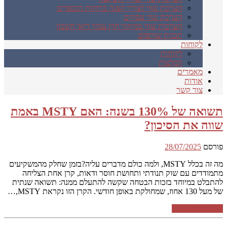
הערכת שווי לצורך הצגה בדוחות הכספיים
הערכת שווי עסקים
הערכות שווי במיקור חוץ עבור רואי חשבון
תכנית שותפים
לקוחות
לקוחות
המלצות
מאמרים
אודות
צור קשר
תשואה של 130% בשנה: האם MSTY באמת
שווה את הסיכון?
פורסם
28/07/2025
מה זה בכלל MSTY, ולמה כולם מדברים עליה?בזמן שחלק מהמשקיעים
מתמודדים עם שוק תנודתי ותחושת חוסר ודאות, קרן אחת הצליחה
להתבלט במיוחד בזכות הבטחה שקשה להתעלם ממנה: תשואה שנתית
של מעל 130 אחוז, שמחולקת באופן חודשי. הקרן הזו נקראת MSTY,…
המשך קריאה ←