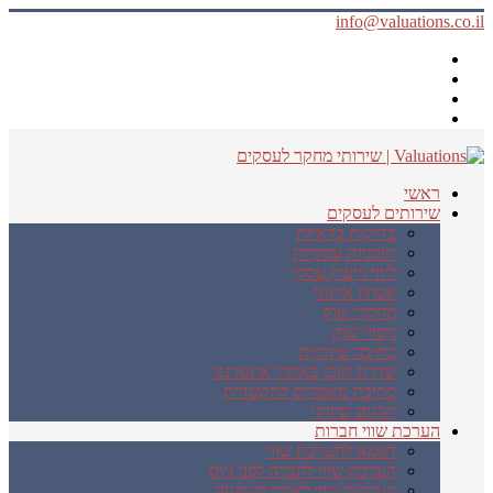
info@valuations.co.il
ראשי
שירותים לעסקים
בדיקות כדאיות
תוכניות עסקיות
ליווי וייעוץ עסקי
אבחון ארגוני
מחקרי שוק
ניסויי שוק
כתיבה שיווקית
שדרוג תוכן באתרי אינטרנט
כתיבת מאמרים לתקשורת
תרגום שיווקי
הערכת שווי חברות
דוגמא להערכת שווי
הערכת שווי לחברה לפני גיוס
הערכות שווי לצורך השקעה