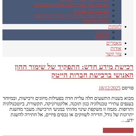
הערכת שווי לצורך הצגה בדוחות הכספיים
הערכת שווי עסקים
הערכות שווי במיקור חוץ עבור רואי חשבון
תכנית שותפים
לקוחות
לקוחות
המלצות
מאמרים
אודות
צור קשר
רכישת מידע חדש: התפקיד של שימור ההון
האנושי ברכישת חברות הייטק
פורסם
18/12/2025
מבוא בשנות התשעים חלה עלייה חדה בפעילות מיזוגים ורכישות, ובמיוחד
בענפים עתירי טכנולוגיה כגון תוכנה, אלקטרוניקה, תקשורת, ביוטכנולוגיה
ותרופות. מגמה זו משקפת שינוי מהותי במניעי הרכישה: מעבר מהשגת
יתרונות של גודל, חדירה לשווקים או נכסים פיזיים, אל חתירה להשגת
ידע,…
המשך קריאה ←