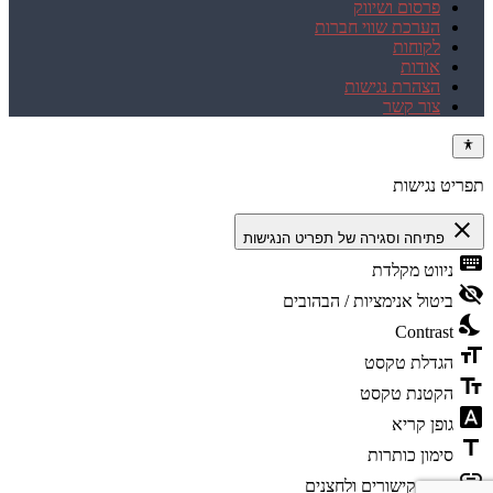
פרסום ושיווק
הערכת שווי חברות
לקוחות
אודות
הצהרת נגישות
צור קשר
תפריט נגישות
close
פתיחה וסגירה של תפריט הנגישות
keyboard
ניווט מקלדת
visibility_off
ביטול אנימציות / הבהובים
nights_stay
Contrast
format_size
הגדלת טקסט
text_fields
הקטנת טקסט
font_download
גופן קריא
title
סימון כותרות
link
סימון קישורים ולחצנים