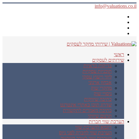
info@valuations.co.il
ראשי
שירותים לעסקים
בדיקות כדאיות
תוכניות עסקיות
ליווי וייעוץ עסקי
אבחון ארגוני
מחקרי שוק
ניסויי שוק
כתיבה שיווקית
שדרוג תוכן באתרי אינטרנט
כתיבת מאמרים לתקשורת
תרגום שיווקי
הערכת שווי חברות
דוגמא להערכת שווי
הערכת שווי לחברה לפני גיוס
הערכות שווי לצורך השקעה