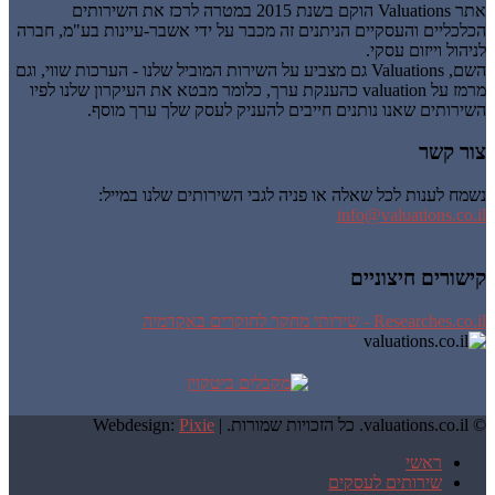
אתר Valuations הוקם בשנת 2015 במטרה לרכז את השירותים
הכלכליים והעסקיים הניתנים זה מכבר על ידי אשבר-עיינות בע"מ, חברה
לניהול וייזום עסקי.
השם, Valuations גם מצביע על השירות המוביל שלנו - הערכות שווי, וגם
מרמז על valuation כהענקת ערך, כלומר מבטא את העיקרון שלנו לפיו
השירותים שאנו נותנים חייבים להעניק לעסק שלך ערך מוסף.
צור קשר
נשמח לענות לכל שאלה או פניה לגבי השירותים שלנו במייל:
info@valuations.co.il
קישורים חיצוניים
Researches.co.il - שירותי מחקר לחוקרים באקדמיה
© valuations.co.il. כל הזכויות שמורות. |
Pixie
Webdesign:
ראשי
שירותים לעסקים