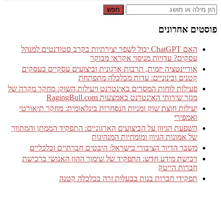
חפש
פוסטים אחרונים
האם ChatGPT יכול לשפר יצירתיות בקרב סטודנטים למנהל
עסקים? עדויות מניסוי אקראי מבוקר
אוריינטציה יזמית, תרבות ארגונית וביצועים עסקיים בעסקים
קטנים ובינוניים: עדות מכלכלה מתפתחת
פעילות לוחות המסרים באינטרנט ויעילות השוק: מחקר מקרה של
מגזר שירותי האינטרנט באמצעות RagingBull.com
יעילות חוצת שוק ומניות הנסחרות בינלאומית: מחקר תיאורטי
ואמפירי
השפעת הגיוון על הביצועים הארגוניים: התפקיד הממתן והמתווך
של אמונות הגיוון ומומחיות המנהיגות
משבר הדיור הציבורי בישראל: היבטים חברתיים וכלכליים
רכישת מידע חדש: התפקיד של שימור ההון האנושי ברכישת
חברות הייטק
תפקידי חברות בנות בבעלות זרה בכלכלה קטנה