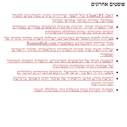
פוסטים אחרונים
האם ChatGPT יכול לשפר יצירתיות בקרב סטודנטים למנהל
עסקים? עדויות מניסוי אקראי מבוקר
אוריינטציה יזמית, תרבות ארגונית וביצועים עסקיים בעסקים
קטנים ובינוניים: עדות מכלכלה מתפתחת
פעילות לוחות המסרים באינטרנט ויעילות השוק: מחקר מקרה של
מגזר שירותי האינטרנט באמצעות RagingBull.com
יעילות חוצת שוק ומניות הנסחרות בינלאומית: מחקר תיאורטי
ואמפירי
השפעת הגיוון על הביצועים הארגוניים: התפקיד הממתן והמתווך
של אמונות הגיוון ומומחיות המנהיגות
משבר הדיור הציבורי בישראל: היבטים חברתיים וכלכליים
רכישת מידע חדש: התפקיד של שימור ההון האנושי ברכישת
חברות הייטק
תפקידי חברות בנות בבעלות זרה בכלכלה קטנה