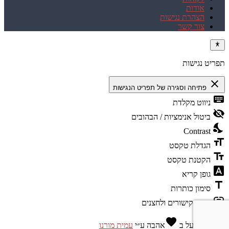
אודות
הצהרת נגישות
צור קשר
תפריט נגישות
close
פתיחה וסגירה של תפריט הנגישות
keyboard
ניווט מקלדת
visibility_off
ביטול אנימציות / הבהובים
nights_stay
Contrast
format_size
הגדלת טקסט
text_fields
הקטנת טקסט
font_download
גופן קריא
title
סימון כותרות
link
סימון קישורים ולחצנים
favorite
מופעל ב
אהבה
ע״י
עמית מורנו