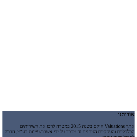
אודותנו
אתר Valuations הוקם בשנת 2015 במטרה לרכז את השירותים
הכלכליים והעסקיים הניתנים זה מכבר על ידי אשבר-עיינות בע"מ, חברה