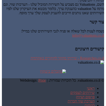
לניהול וייזום עסקי.
השם, Valuations גם מצביע על השירות המוביל שלנו - הערכות שווי, וגם
מרמז על valuation כהענקת ערך, כלומר מבטא את העיקרון שלנו לפיו
השירותים שאנו נותנים חייבים להעניק לעסק שלך ערך מוסף.
צור קשר
נשמח לענות לכל שאלה או פניה לגבי השירותים שלנו במייל:
info@valuations.co.il
קישורים חיצוניים
Researches.co.il - שירותי מחקר לחוקרים באקדמיה
© valuations.co.il. כל הזכויות שמורות. |
Pixie
Webdesign:
ראשי
שירותים לעסקים
פרסום ושיווק
הערכת שווי חברות
לקוחות