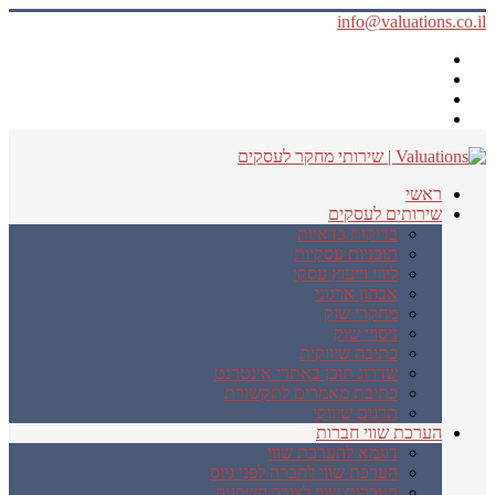
info@valuations.co.il
ראשי
שירותים לעסקים
בדיקות כדאיות
תוכניות עסקיות
ליווי וייעוץ עסקי
אבחון ארגוני
מחקרי שוק
ניסויי שוק
כתיבה שיווקית
שדרוג תוכן באתרי אינטרנט
כתיבת מאמרים לתקשורת
תרגום שיווקי
הערכת שווי חברות
דוגמא להערכת שווי
הערכת שווי לחברה לפני גיוס
הערכות שווי לצורך השקעה