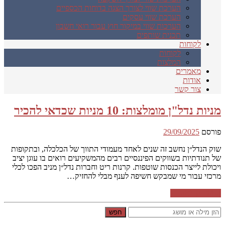
הערכת שווי לצורך הצגה בדוחות הכספיים
הערכת שווי עסקים
הערכות שווי במיקור חוץ עבור רואי חשבון
תכנית שותפים
לקוחות
לקוחות
המלצות
מאמרים
אודות
צור קשר
מניות נדל"ן מומלצות: 10 מניות שכדאי להכיר
פורסם
29/09/2025
שוק הנדל״ן נחשב זה שנים לאחד מעמודי התווך של הכלכלה, ובתקופות
של תנודתיות בשווקים הפיננסיים רבים מהמשקיעים רואים בו עוגן יציב
ויכולת לייצר הכנסות שוטפות. קרנות ריט וחברות נדל״ן מניב הפכו לכלי
מרכזי עבור מי שמבקש חשיפה לענף מבלי להחזיק…
המשך קריאה ←
חפש