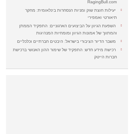
RagingBull.com
יעילות חוצת שוק ומניות הנסחרות בינלאומית: מחקר
תיאורטי ואמפירי
השפעת הגיוון על הביצועים הארגוניים: התפקיד הממתן
והמתווך של אמונות הגיוון ומומחיות המנהיגות
משבר הדיור הציבורי בישראל: היבטים חברתיים וכלכליים
רכישת מידע חדש: התפקיד של שימור ההון האנושי ברכישת
חברות הייטק