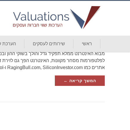
פעילות לוחות המסרים באינטרנט ויע
האינטרנט באמצעות RagingBull.com
ראשי
שירותים לעסקים
הערכת שו
פורסם
07/06/2026
מבוא האינטרנט ממלא תפקיד גדל והולך בשוקי ההון ובנ
לפלטפורמות מסחר מקוונות, האינטרנט הפך גם לזירת די
אתרים כמו RagingBull.com, SiliconInvestor.com ו-The Motley Fool אפשרו…
המשך קריאה ←