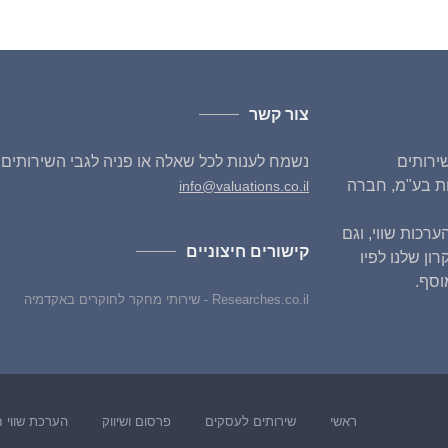
צור קשר
כז את השירותים
נשמח לענות לכל שאלה או פניה לגבי השירותים ש
ות בע"מ, חברה
info@valuations.co.il
 - הערכות שווי, וגם
קישורים חיצוניים
עיקרון שלנו לפיו
וסף.
Researches.co.il - שירותי מחקר לחוקרים באקדמיה
ראשי
שירותים לעסקים
פרסום ושיווק
הערכת שווי 