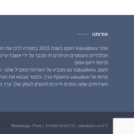
אודותנו
אתר Valuations הוקם בשנת 2015 במטרה לר
הכלכליים והעסקיים הניתנים זה מכבר על ידי אשבר-עיינ
לניהול וייזום עסקי.
השם, Valuations גם מצביע על השירות המוביל שלנו
מרמז על valuation כהענקת ערך, כלומר מבטא את ה
השירותים שאנו נותנים חייבים להעניק לעסק שלך ערך מ
© valuations.co.il. כל הזכויות שמורות. |
Pixie
Webdesign: