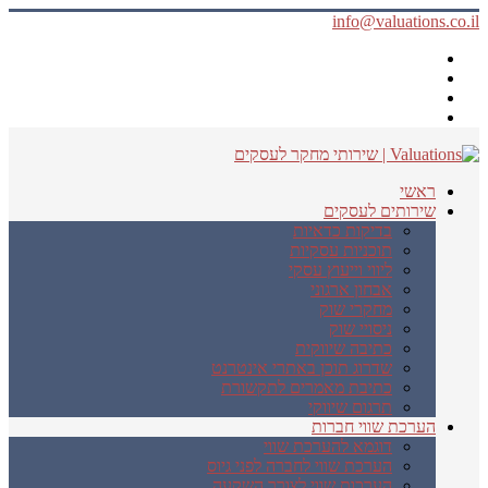
info@valuations.co.il
ראשי
שירותים לעסקים
בדיקות כדאיות
תוכניות עסקיות
ליווי וייעוץ עסקי
אבחון ארגוני
מחקרי שוק
ניסויי שוק
כתיבה שיווקית
שדרוג תוכן באתרי אינטרנט
כתיבת מאמרים לתקשורת
תרגום שיווקי
הערכת שווי חברות
דוגמא להערכת שווי
הערכת שווי לחברה לפני גיוס
הערכות שווי לצורך השקעה