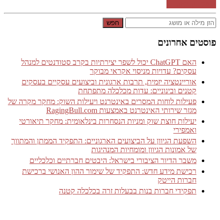
המשך קריאה ←
חפש
פוסטים אחרונים
האם ChatGPT יכול לשפר יצירתיות בקרב סטודנטים למנהל
עסקים? עדויות מניסוי אקראי מבוקר
אוריינטציה יזמית, תרבות ארגונית וביצועים עסקיים בעסקים
קטנים ובינוניים: עדות מכלכלה מתפתחת
פעילות לוחות המסרים באינטרנט ויעילות השוק: מחקר מקרה של
מגזר שירותי האינטרנט באמצעות RagingBull.com
יעילות חוצת שוק ומניות הנסחרות בינלאומית: מחקר תיאורטי
ואמפירי
השפעת הגיוון על הביצועים הארגוניים: התפקיד הממתן והמתווך
של אמונות הגיוון ומומחיות המנהיגות
משבר הדיור הציבורי בישראל: היבטים חברתיים וכלכליים
רכישת מידע חדש: התפקיד של שימור ההון האנושי ברכישת
חברות הייטק
תפקידי חברות בנות בבעלות זרה בכלכלה קטנה