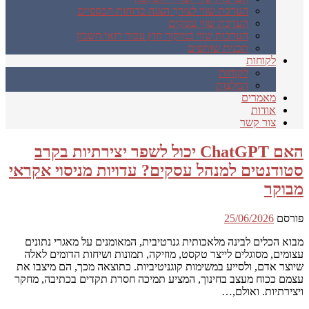
הערכת שווי לצורך הצגה בדוחות הכספיים
הערכת שווי עסקים
הערכות שווי במיקור חוץ עבור רואי חשבון
תכנית שותפים
לקוחות
לקוחות
המלצות
מאמרים
אודות
צור קשר
האם ChatGPT יכול לשפר יצירתיות בקרב
סטודנטים למנהל עסקים? עדויות מניסוי אקראי
מבוקר
פורסם
25/06/2026
מבוא הכלים לבינה מלאכותית גנרטיבית, המאומנים על מאגרי נתונים
עצומים, מסוגלים לייצר טקסט, מוזיקה, תמונות ושיחות הדומים לאלה
שיוצר אדם, ולסייע במשימות קוגניטיביות. כתוצאה מכך, הם מיצבו את
עצמם ככוח מעצב בחינוך, המציע תמיכה חסרת תקדים בכתיבה, מחקר
ויצירתיות. ואולם,…