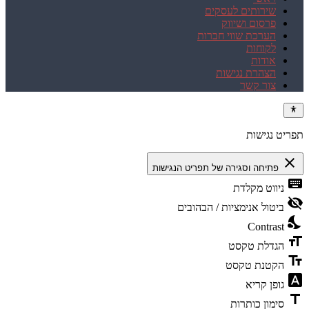
שירותים לעסקים
פרסום ושיווק
הערכת שווי חברות
לקוחות
אודות
הצהרת נגישות
צור קשר
תפריט נגישות
close
פתיחה וסגירה של תפריט הנגישות
keyboard
ניווט מקלדת
visibility_off
ביטול אנימציות / הבהובים
nights_stay
Contrast
format_size
הגדלת טקסט
text_fields
הקטנת טקסט
font_download
גופן קריא
title
סימון כותרות