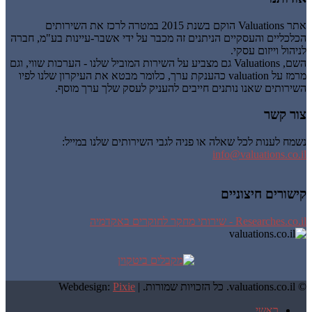
אתר Valuations הוקם בשנת 2015 במטרה לרכז את השירותים
הכלכליים והעסקיים הניתנים זה מכבר על ידי אשבר-עיינות בע"מ, חברה
לניהול וייזום עסקי.
השם, Valuations גם מצביע על השירות המוביל שלנו - הערכות שווי, וגם
מרמז על valuation כהענקת ערך, כלומר מבטא את העיקרון שלנו לפיו
השירותים שאנו נותנים חייבים להעניק לעסק שלך ערך מוסף.
צור קשר
נשמח לענות לכל שאלה או פניה לגבי השירותים שלנו במייל:
info@valuations.co.il
קישורים חיצוניים
Researches.co.il - שירותי מחקר לחוקרים באקדמיה
© valuations.co.il. כל הזכויות שמורות. |
Pixie
Webdesign:
ראשי