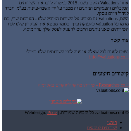
אתר Valuations הוקם בשנת 2015 במטרה לרכז את השירותים
הכלכליים והעסקיים הניתנים זה מכבר על ידי אשבר-עיינות בע"מ, חברה
לניהול וייזום עסקי.
השם, Valuations גם מצביע על השירות המוביל שלנו - הערכות שווי, וגם
מרמז על valuation כהענקת ערך, כלומר מבטא את העיקרון שלנו לפיו
השירותים שאנו נותנים חייבים להעניק לעסק שלך ערך מוסף.
צור קשר
נשמח לענות לכל שאלה או פניה לגבי השירותים שלנו במייל:
info@valuations.co.il
קישורים חיצוניים
Researches.co.il - שירותי מחקר לחוקרים באקדמיה
© valuations.co.il. כל הזכויות שמורות. |
Pixie
Webdesign:
ראשי
שירותים לעסקים