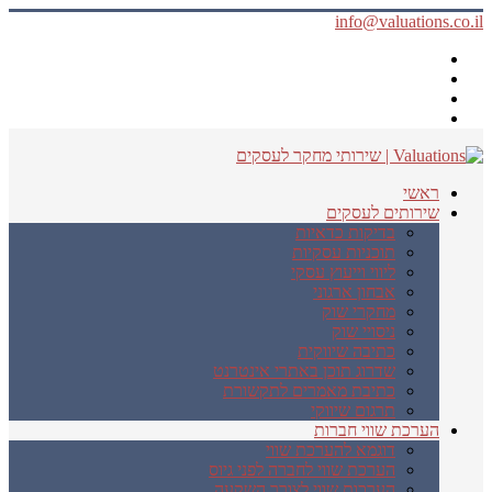
info@valuations.co.il
ראשי
שירותים לעסקים
בדיקות כדאיות
תוכניות עסקיות
ליווי וייעוץ עסקי
אבחון ארגוני
מחקרי שוק
ניסויי שוק
כתיבה שיווקית
שדרוג תוכן באתרי אינטרנט
כתיבת מאמרים לתקשורת
תרגום שיווקי
הערכת שווי חברות
דוגמא להערכת שווי
הערכת שווי לחברה לפני גיוס
הערכות שווי לצורך השקעה