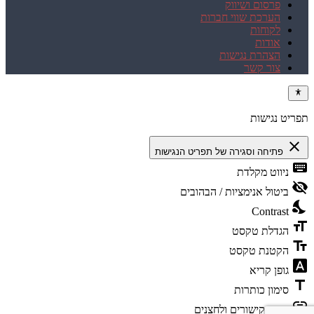
פרסום ושיווק
הערכת שווי חברות
לקוחות
אודות
הצהרת נגישות
צור קשר
תפריט נגישות
close
פתיחה וסגירה של תפריט הנגישות
keyboard
ניווט מקלדת
visibility_off
ביטול אנימציות / הבהובים
nights_stay
Contrast
format_size
הגדלת טקסט
text_fields
הקטנת טקסט
font_download
גופן קריא
title
סימון כותרות
link
סימון קישורים ולחצנים