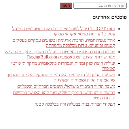
חפש
פוסטים אחרונים
האם ChatGPT יכול לשפר יצירתיות בקרב סטודנטים למנהל
עסקים? עדויות מניסוי אקראי מבוקר
אוריינטציה יזמית, תרבות ארגונית וביצועים עסקיים בעסקים
קטנים ובינוניים: עדות מכלכלה מתפתחת
פעילות לוחות המסרים באינטרנט ויעילות השוק: מחקר מקרה של
מגזר שירותי האינטרנט באמצעות RagingBull.com
יעילות חוצת שוק ומניות הנסחרות בינלאומית: מחקר תיאורטי
ואמפירי
השפעת הגיוון על הביצועים הארגוניים: התפקיד הממתן והמתווך
של אמונות הגיוון ומומחיות המנהיגות
משבר הדיור הציבורי בישראל: היבטים חברתיים וכלכליים
רכישת מידע חדש: התפקיד של שימור ההון האנושי ברכישת
חברות הייטק
תפקידי חברות בנות בבעלות זרה בכלכלה קטנה