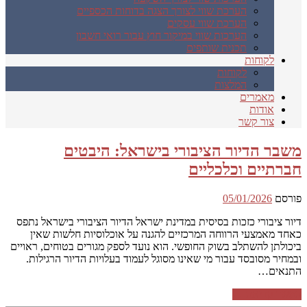
הערכת שווי לצורך הצגה בדוחות הכספיים
הערכת שווי עסקים
הערכות שווי במיקור חוץ עבור רואי חשבון
תכנית שותפים
לקוחות
לקוחות
המלצות
מאמרים
אודות
צור קשר
משבר הדיור הציבורי בישראל: היבטים
חברתיים וכלכליים
פורסם
05/01/2026
דיור ציבורי כזכות בסיסית במדינת ישראל הדיור הציבורי בישראל נתפס
כאחד מאמצעי הרווחה המרכזיים להגנה על אוכלוסיות חלשות שאין
ביכולתן להשתלב בשוק החופשי. הוא נועד לספק מגורים בטוחים, ראויים
ובמחיר מסובסד עבור מי שאינו מסוגל לעמוד בעלויות הדיור הרגילות.
התנאים…
המשך קריאה ←