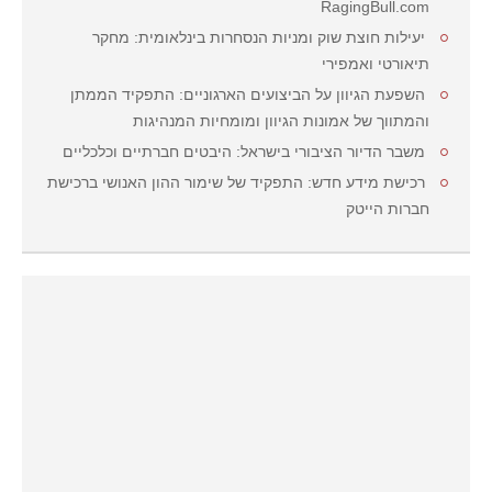
RagingBull.com
יעילות חוצת שוק ומניות הנסחרות בינלאומית: מחקר
תיאורטי ואמפירי
השפעת הגיוון על הביצועים הארגוניים: התפקיד הממתן
והמתווך של אמונות הגיוון ומומחיות המנהיגות
משבר הדיור הציבורי בישראל: היבטים חברתיים וכלכליים
רכישת מידע חדש: התפקיד של שימור ההון האנושי ברכישת
חברות הייטק