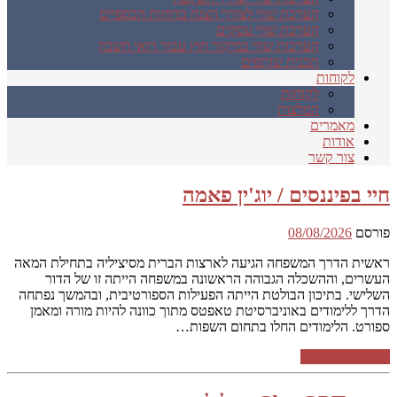
הערכת שווי לצורך הצגה בדוחות הכספיים
הערכת שווי עסקים
הערכות שווי במיקור חוץ עבור רואי חשבון
תכנית שותפים
לקוחות
לקוחות
המלצות
מאמרים
אודות
צור קשר
חיי בפיננסים / יוג'ין פאמה
פורסם
08/08/2026
ראשית הדרך המשפחה הגיעה לארצות הברית מסיציליה בתחילת המאה
העשרים, וההשכלה הגבוהה הראשונה במשפחה הייתה זו של הדור
השלישי. בתיכון הבולטת הייתה הפעילות הספורטיבית, ובהמשך נפתחה
הדרך ללימודים באוניברסיטת טאפטס מתוך כוונה להיות מורה ומאמן
ספורט. הלימודים החלו בתחום השפות…
המשך קריאה ←