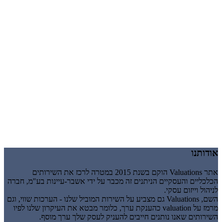
אודותנו
אתר Valuations הוקם בשנת 2015 במטרה לרכז את השירותים
הכלכליים והעסקיים הניתנים זה מכבר על ידי אשבר-עיינות בע"מ, חברה
לניהול וייזום עסקי.
השם, Valuations גם מצביע על השירות המוביל שלנו - הערכות שווי, וגם
מרמז על valuation כהענקת ערך, כלומר מבטא את העיקרון שלנו לפיו
השירותים שאנו נותנים חייבים להעניק לעסק שלך ערך מוסף.