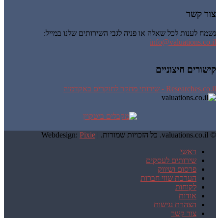
צור קשר
נשמח לענות לכל שאלה או פניה לגבי השירותים שלנו במייל:
info@valuations.co.il
קישורים חיצוניים
Researches.co.il - שירותי מחקר לחוקרים באקדמיה
© valuations.co.il. כל הזכויות שמורות. |
Pixie
Webdesign:
ראשי
שירותים לעסקים
פרסום ושיווק
הערכת שווי חברות
לקוחות
אודות
הצהרת נגישות
צור קשר