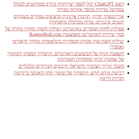
האם ChatGPT יכול לשפר יצירתיות בקרב סטודנטים למנהל
עסקים? עדויות מניסוי אקראי מבוקר
אוריינטציה יזמית, תרבות ארגונית וביצועים עסקיים בעסקים
קטנים ובינוניים: עדות מכלכלה מתפתחת
פעילות לוחות המסרים באינטרנט ויעילות השוק: מחקר מקרה של
מגזר שירותי האינטרנט באמצעות RagingBull.com
יעילות חוצת שוק ומניות הנסחרות בינלאומית: מחקר תיאורטי
ואמפירי
השפעת הגיוון על הביצועים הארגוניים: התפקיד הממתן והמתווך
של אמונות הגיוון ומומחיות המנהיגות
משבר הדיור הציבורי בישראל: היבטים חברתיים וכלכליים
רכישת מידע חדש: התפקיד של שימור ההון האנושי ברכישת
חברות הייטק