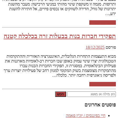
ותרופות. מגמה זו משקפת שינוי מהותי במניעי הרכישה: מעבר מהשגת
יתרונות של גודל, חדירה לשווקים או נכסים פיזיים, אל חתירה להשגת
ידע,…
המשך קריאה ←
תפקידי חברות בנות בבעלות זרה בכלכלה קטנה
פורסם
18/12/2025
מבוא התעצמות התחרות הגלובלית, האינטגרציה האזורית וההתקדמות
הטכנולוגית יצרו שינוי עמוק באופן שבו חברות רב-לאומיות מארגנות את
פעילותן הבינלאומית. במסגרת זו, תפקידי החברות הבנות עברו
מהתמקדות מצומצמת בשוק המקומי למגוון רחב של פעילויות יוצרות ערך
ולפריסה גיאוגרפית רחבה יותר. כלכלה…
המשך קריאה ←
חפש
פוסטים אחרונים
חיי בפיננסים / יוג'ין פאמה