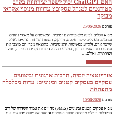
האם ChatGPT יכול לשפר יצירתיות בקרב
סטודנטים למנהל עסקים? עדויות מניסוי אקראי
מבוקר
פורסם
25/06/2026
מבוא הכלים לבינה מלאכותית גנרטיבית, המאומנים על מאגרי נתונים
עצומים, מסוגלים לייצר טקסט, מוזיקה, תמונות ושיחות הדומים לאלה
שיוצר אדם, ולסייע במשימות קוגניטיביות. כתוצאה מכך, הם מיצבו את
עצמם ככוח מעצב בחינוך, המציע תמיכה חסרת תקדים בכתיבה, מחקר
ויצירתיות. ואולם,…
המשך קריאה ←
אוריינטציה יזמית, תרבות ארגונית וביצועים
עסקיים בעסקים קטנים ובינוניים: עדות מכלכלה
מתפתחת
פורסם
10/06/2026
מבוא עסקים קטנים ובינוניים (SMEs) מהווים את עמוד השדרה של רוב
הכלכלות בעולם מבחינת מספר העסקים והתעסוקה שהם מספקים. עם