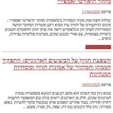
מחקר תיאורטי ואמפירי
פורסם
11/04/2026
יעילות חוצת שוק ומניה הנסחרת בינלאומית: מחקר תיאורטי ואמפירי -
סיכום הדוקטורט של יהודה עתי מבוא רקע ומטרות המחקר הגישה
המסורתית לשוקי הון בינלאומיים רואה את שוקי ההון הלאומיים השונים
כישויות עצמאיות, עם אזורי מטבע שונים, מערכות פוליטיות נפרדות,
מיסים…
המשך קריאה ←
השפעת הגיוון על הביצועים הארגוניים: התפקיד
הממתן והמתווך של אמונות הגיוון ומומחיות
המנהיגות
פורסם
18/03/2026
מבוא גיוון כוח האדם הוא מושג רב-פנים הנושא משמעויות שונות
לארגונים שונים. חלק מן הארגונים רואים בגיוון נכס המאפשר חדשנות
ויתרון תחרותי, בעוד אחרים תופסים אותו כמכשול ומקור להטיות. באופן
מסורתי, גיוון כלל היבטים כגון דת, שפה, גיל, מגדר, מוצא…