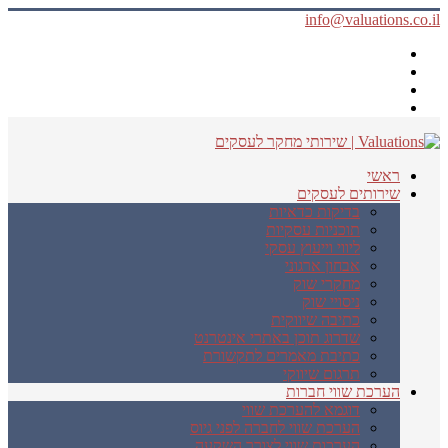
info@valuations.co.il
ראשי
שירותים לעסקים
בדיקות כדאיות
תוכניות עסקיות
ליווי וייעוץ עסקי
אבחון ארגוני
מחקרי שוק
ניסויי שוק
כתיבה שיווקית
שדרוג תוכן באתרי אינטרנט
כתיבת מאמרים לתקשורת
תרגום שיווקי
הערכת שווי חברות
דוגמא להערכת שווי
הערכת שווי לחברה לפני גיוס
הערכות שווי לצורך השקעה