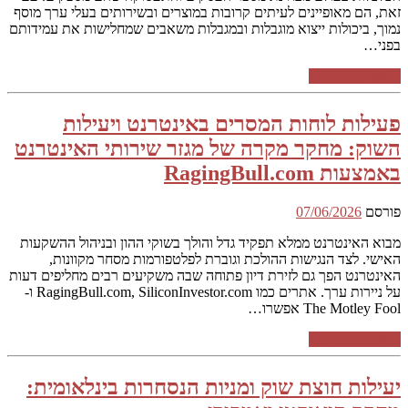
זאת, הם מאופיינים לעיתים קרובות במוצרים ובשירותים בעלי ערך מוסף
נמוך, ביכולות ייצוא מוגבלות ובמגבלות משאבים שמחלישות את עמידותם
בפני…
המשך קריאה ←
פעילות לוחות המסרים באינטרנט ויעילות
השוק: מחקר מקרה של מגזר שירותי האינטרנט
באמצעות RagingBull.com
פורסם
07/06/2026
מבוא האינטרנט ממלא תפקיד גדל והולך בשוקי ההון ובניהול ההשקעות
האישי. לצד הנגישות ההולכת וגוברת לפלטפורמות מסחר מקוונות,
האינטרנט הפך גם לזירת דיון פתוחה שבה משקיעים רבים מחליפים דעות
על ניירות ערך. אתרים כמו RagingBull.com, SiliconInvestor.com ו-
The Motley Fool אפשרו…
המשך קריאה ←
יעילות חוצת שוק ומניות הנסחרות בינלאומית: