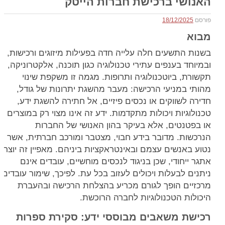
האנושי ברכישת חברות הייטק
פורסם
18/12/2025
מבוא
בשנות התשעים חלה עלייה חדה בפעילות מיזוגים ורכישות,
ובמיוחד בענפים עתירי טכנולוגיה כגון תוכנה, אלקטרוניקה,
תקשורת, ביוטכנולוגיה ותרופות. מגמה זו משקפת שינוי
מהותי במניעי הרכישה: מעבר מהשגת יתרונות של גודל,
חדירה לשווקים או נכסים פיזיים, אל חתירה להשגת ידע,
טכנולוגיות ויכולות מתקדמות. ידע זה אינו מצוי רק במוצרים
או בפטנטים, אלא בעיקר בהון האנושי של החברות
הנרכשות. מדובר בידע חבוי, מצטבר ומורכב חברתית, אשר
נטוע באנשים עצמם ובאינטראקציות ביניהם. מאפיין זה יוצר
אתגר ייחודי, שכן בניגוד לנכסים מוחשיים, עובדים אינם
ניתנים לבעלות ויכולים לעזוב בכל עת. לפיכך, שימור עובדים
מרכזיים הופך לגורם מכריע בהצלחת הרכישה ובהעברת
היכולות הטכנולוגיות לחברה הרוכשת.
רכישת משאבים מבוססי ידע: סקירת ספרות