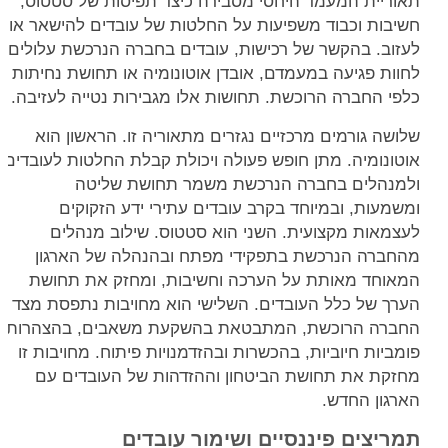
תאוריית המעמד היחסי מסבירה כיצד תפיסות של סטטוס,
חשיבות וכבוד משפיעות על החלטות של עובדים להישאר או
לעזוב. בהקשר של רכישות, עובדים בחברה הנרכשת עלולים
לחוות פגיעה במעמדם, אובדן אוטונומיה או תחושת נחיתות
כלפי החברה הרוכשת. תחושות אלו מגבירות נטייה לעזיבה.
שלושה גורמים מרכזיים נגזרים מתאוריה זו. הראשון הוא
אוטונומיה. מתן חופש פעולה ויכולת קבלת החלטות לעובדים
ולמנהלים בחברה הנרכשת משמר תחושת שליטה
ומשמעות, ובמיוחד בקרב עובדים עתירי ידע הזקוקים
לעצמאות מקצועית. השני הוא סטטוס. שילוב מנהלים
מהחברה הנרכשת בתפקידי מפתח ובהנהלה של הארגון
המאוחד מאותת על הערכה וחשיבות, ומחזק את תחושת
הערך של כלל העובדים. השלישי הוא מחויבות נתפסת מצד
החברה הרוכשת, המתבטאת בהשקעת משאבים, בהצהרות
פומביות חיוביות, בהכשרות ובהזדמנויות פיתוח. מחויבות זו
מחזקת את תחושת הביטחון וההזדהות של העובדים עם
הארגון החדש.
תמריצים פיננסיים ושימור עובדים