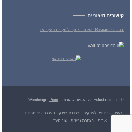
קישורים חיצוניים
Researches.co.il - שירותי מחקר לחוקרים באקדמיה
© valuations.co.il. כל הזכויות שמורות. |
Pixie
Webdesign:
ראשי
שירותים לעסקים
פרסום ושיווק
הערכת שווי חברות
לקוחות
אודות
הצהרת נגישות
צור קשר