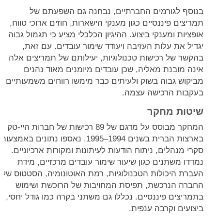
בנוסף לגורמים החברתיים, נבחנה גם השפעתם של
תמריצים פיננסיים כגון מענקי הישארות, חוזים ארוכי טווח,
אופציות ומענקי ביצוע. ההיגיון הכלכלי מציע כי תגמול גבוה
יגדיל את עלות העזיבה ויעודד שימור עובדים. עם זאת,
בהקשר של רכישות טכנולוגיות, יעילותם של תמריצים אלה
אינה מובנת מאליה, שכן עובדים מיומנים מאוד נהנים
מביקוש גבוה בשוק ולעיתים כבר מימשו רווחים משמעותיים
בעקבות הרכישה עצמה.
שיטות מחקר
המחקר מבוסס על מדגם של 89 רכישות של חברות היי-טק
בארצות הברית בשנים 1994–1995. נאספו נתונים באמצעות
סקרי מנהלים, ניתוח הודעות לעיתונות ומקורות ארכיוניים.
נמדדו משתנים כגון שיעור שימור עובדים מרכזיים, מידת
העברת היכולות הטכנולוגיות, רמת האוטונומיה, הסטטוס של
החברה הנרכשת, תפיסת המחויבות של הרוכשת ושימוש
בתמריצים פיננסיים. נכללו גם משתני בקרה כמו גודל יחסי,
ביצועים וקרבה ענפית.