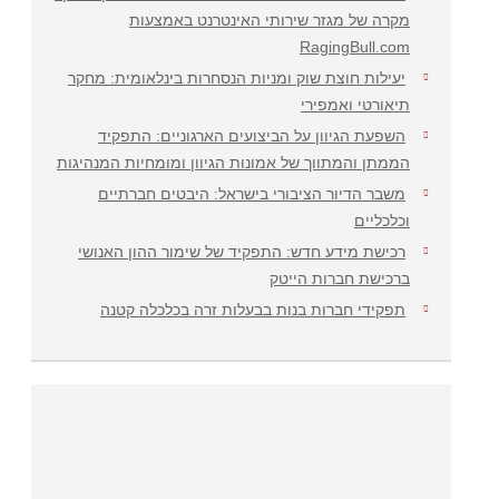
מקרה של מגזר שירותי האינטרנט באמצעות
RagingBull.com
יעילות חוצת שוק ומניות הנסחרות בינלאומית: מחקר
תיאורטי ואמפירי
השפעת הגיוון על הביצועים הארגוניים: התפקיד
הממתן והמתווך של אמונות הגיוון ומומחיות המנהיגות
משבר הדיור הציבורי בישראל: היבטים חברתיים
וכלכליים
רכישת מידע חדש: התפקיד של שימור ההון האנושי
ברכישת חברות הייטק
תפקידי חברות בנות בבעלות זרה בכלכלה קטנה