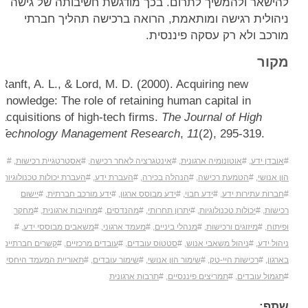
להישאר ולהמשיך לתרום. בכך מודגשת חשיבותה של גישה
ניהולית רגישה ומותאמת, הרואה ברכישה תהליך חברתי
מורכב ולא רק עסקה פיננסית.
מקור
Ranft, A. L., & Lord, M. D. (2000). Acquiring new
knowledge: The role of retaining human capital in
acquisitions of high-tech firms.
The Journal of High
Technology Management Research
,
11
(2), 295-319.
אובדן ידע
,
אוטונומיה ארגונית
,
אינטגרציה לאחר רכישה
,
אסטרטגיית רכישות
,
הון אנושי
,
הטמעת רכישה
,
הנהלה בכירה
,
העברת ידע
,
העברת יכולות טכנולוגיות
,
חברות עתירות ידע
,
ידע חבוי
,
ידע מבוסס ארגון
,
ידע מורכב חברתית
,
יישום
רכישות
,
יכולות טכנולוגיות
,
יתרון תחרותי
,
מהנדסים
,
מחויבות ארגונית
,
מחקר
ופיתוח
,
מיזוגים ורכישות
,
מנהלי ביניים
,
מעמד ארגוני
,
משאבים מבוססי ידע
,
ניהול ידע
,
ניהול משאבי אנוש
,
סטטוס עובדים
,
עובדים מרכזיים
,
קשרים חברתיים
בארגון
,
רכישות היי-טק
,
שימור הון אנושי
,
שימור עובדים
,
תאוריית המעמד היחסי
,
תגמול עובדים
,
תמריצים פיננסיים
,
תרבות ארגונית
שתף: