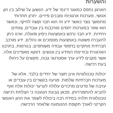
והשערות
הארגון נתפס כמאגר דינמי של ידע, הנשען על שילוב בין הון
אנושי, מערכות ארגוניות ומבנים פיזיים. יתרון תחרותי
מתמשך נוצר כאשר ידע זה הוא חבוי וקשה לחיקוי, וכאשר
הוא שזור במערכות יחסים מורכבות בין עובדים, צוותים
ויחידות. ידע חבוי נרכש באמצעות ניסיון ופעולה, ואינו ניתן
להעברה פשוטה באמצעות מסמכים או נהלים. ידע מורכב
חברתית מתקיים בדפוסי עבודה משותפים, בנורמות, בתרבות
הארגונית ובזרימת המידע בין אנשים. דווקא מאפיינים אלה,
אשר מקנים לידע ערך אסטרטגי גבוה, מקשים על ניהולו
בעת רכישה.
יכולות טכנולוגיות אינן תוצר של יחידים בלבד, אלא של
מערכות חברתיות שלמות. פגיעה בקשרים בין עובדים או
עזיבה של פרטים מרכזיים עלולה לערער יכולות אלה ואף
להביא להתפוררותן. מכאן נובעת הטענה כי הצלחת רכישה
טכנולוגית תלויה במידה רבה ביכולת לשמר את ההון האנושי
הקריטי לאורך תקופת ההטמעה שלאחר הרכישה.