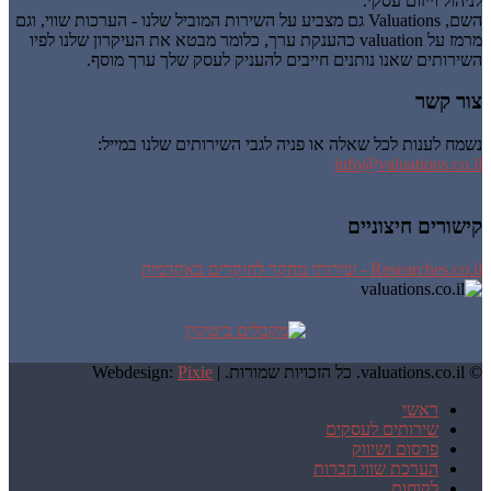
לניהול וייזום עסקי.
השם, Valuations גם מצביע על השירות המוביל שלנו - הערכות שווי, וגם
מרמז על valuation כהענקת ערך, כלומר מבטא את העיקרון שלנו לפיו
השירותים שאנו נותנים חייבים להעניק לעסק שלך ערך מוסף.
צור קשר
נשמח לענות לכל שאלה או פניה לגבי השירותים שלנו במייל:
info@valuations.co.il
קישורים חיצוניים
Researches.co.il - שירותי מחקר לחוקרים באקדמיה
© valuations.co.il. כל הזכויות שמורות. |
Pixie
Webdesign:
ראשי
שירותים לעסקים
פרסום ושיווק
הערכת שווי חברות
לקוחות