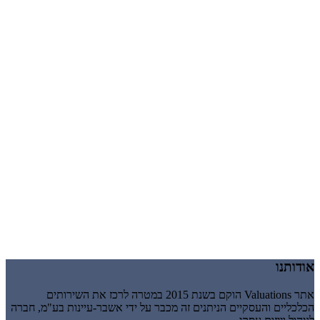
אודותנו
אתר Valuations הוקם בשנת 2015 במטרה לרכז את השירותים
הכלכליים והעסקיים הניתנים זה מכבר על ידי אשבר-עיינות בע"מ, חברה