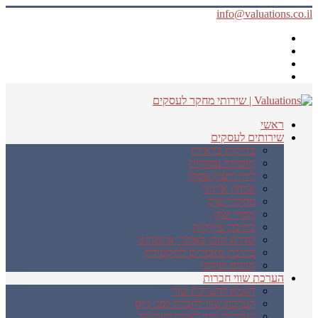
info@valuations.co.il
ראשי
שירותים לעסקים
בדיקות כדאיות
תוכניות עסקיות
ליווי וייעוץ עסקי
אבחון ארגוני
מחקרי שוק
ניסויי שוק
כתיבה שיווקית
שדרוג תוכן באתרי אינטרנט
כתיבת מאמרים לתקשורת
תרגום שיווקי
הערכת שווי חברות
דוגמא להערכת שווי
הערכת שווי לחברה לפני גיוס
הערכות שווי לצורך השקעה