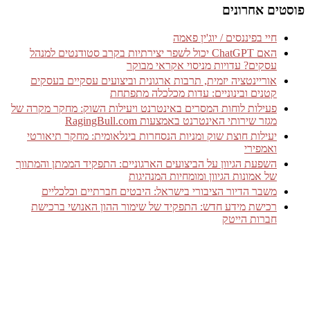
פוסטים אחרונים
חיי בפיננסים / יוג'ין פאמה
האם ChatGPT יכול לשפר יצירתיות בקרב סטודנטים למנהל
עסקים? עדויות מניסוי אקראי מבוקר
אוריינטציה יזמית, תרבות ארגונית וביצועים עסקיים בעסקים
קטנים ובינוניים: עדות מכלכלה מתפתחת
פעילות לוחות המסרים באינטרנט ויעילות השוק: מחקר מקרה של
מגזר שירותי האינטרנט באמצעות RagingBull.com
יעילות חוצת שוק ומניות הנסחרות בינלאומית: מחקר תיאורטי
ואמפירי
השפעת הגיוון על הביצועים הארגוניים: התפקיד הממתן והמתווך
של אמונות הגיוון ומומחיות המנהיגות
משבר הדיור הציבורי בישראל: היבטים חברתיים וכלכליים
רכישת מידע חדש: התפקיד של שימור ההון האנושי ברכישת
חברות הייטק