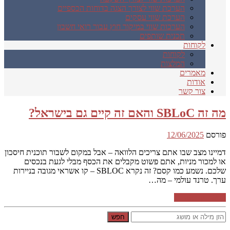
הערכת שווי לצורך הצגה בדוחות הכספיים
הערכת שווי עסקים
הערכות שווי במיקור חוץ עבור רואי חשבון
תכנית שותפים
לקוחות
לקוחות
המלצות
מאמרים
אודות
צור קשר
מה זה SBLoC והאם זה קיים גם בישראל?
פורסם
12/06/2025
דמיינו מצב שבו אתם צריכים הלוואה – אבל במקום לשבור תוכנית חיסכון
או למכור מניות, אתם פשוט מקבלים את הכסף מבלי לגעת בנכסים
שלכם. נשמע כמו קסם? זה נקרא SBLOC – קו אשראי מגובה בניירות
ערך. טרנד עולמי – מה…
המשך קריאה ←
חפש