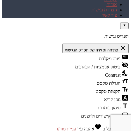
אודות
הצהרת נגישות
צור קשר
תפריט נגישות
close
פתיחה וסגירה של תפריט הנגישות
keyboard
ניווט מקלדת
visibility_off
ביטול אנימציות / הבהובים
nights_stay
Contrast
format_size
הגדלת טקסט
text_fields
הקטנת טקסט
font_download
גופן קריא
title
סימון כותרות
link
סימון קישורים ולחצנים
favorite
מופעל ב
אהבה
ע״י
עמית מורנו