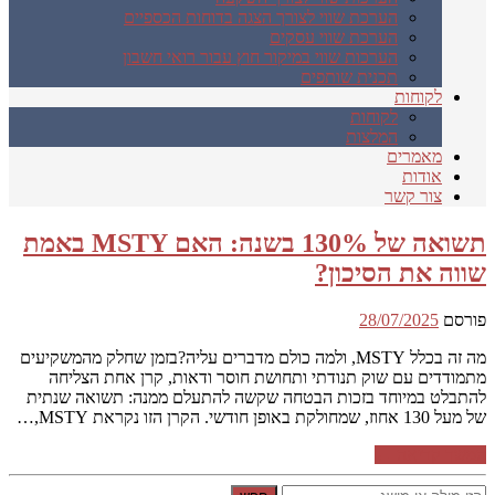
הערכת שווי לצורך הצגה בדוחות הכספיים
הערכת שווי עסקים
הערכות שווי במיקור חוץ עבור רואי חשבון
תכנית שותפים
לקוחות
לקוחות
המלצות
מאמרים
אודות
צור קשר
תשואה של 130% בשנה: האם MSTY באמת
שווה את הסיכון?
פורסם
28/07/2025
מה זה בכלל MSTY, ולמה כולם מדברים עליה?בזמן שחלק מהמשקיעים
מתמודדים עם שוק תנודתי ותחושת חוסר ודאות, קרן אחת הצליחה
להתבלט במיוחד בזכות הבטחה שקשה להתעלם ממנה: תשואה שנתית
של מעל 130 אחוז, שמחולקת באופן חודשי. הקרן הזו נקראת MSTY,…
המשך קריאה ←