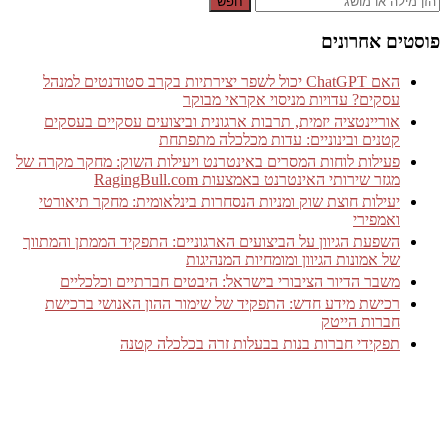
חפש
פוסטים אחרונים
האם ChatGPT יכול לשפר יצירתיות בקרב סטודנטים למנהל
עסקים? עדויות מניסוי אקראי מבוקר
אוריינטציה יזמית, תרבות ארגונית וביצועים עסקיים בעסקים
קטנים ובינוניים: עדות מכלכלה מתפתחת
פעילות לוחות המסרים באינטרנט ויעילות השוק: מחקר מקרה של
מגזר שירותי האינטרנט באמצעות RagingBull.com
יעילות חוצת שוק ומניות הנסחרות בינלאומית: מחקר תיאורטי
ואמפירי
השפעת הגיוון על הביצועים הארגוניים: התפקיד הממתן והמתווך
של אמונות הגיוון ומומחיות המנהיגות
משבר הדיור הציבורי בישראל: היבטים חברתיים וכלכליים
רכישת מידע חדש: התפקיד של שימור ההון האנושי ברכישת
חברות הייטק
תפקידי חברות בנות בבעלות זרה בכלכלה קטנה