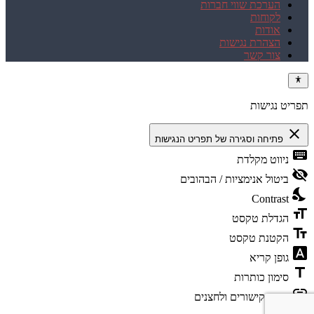
הערכת שווי חברות
לקוחות
אודות
הצהרת נגישות
צור קשר
תפריט נגישות
close
פתיחה וסגירה של תפריט הנגישות
keyboard
ניווט מקלדת
visibility_off
ביטול אנימציות / הבהובים
nights_stay
Contrast
format_size
הגדלת טקסט
text_fields
הקטנת טקסט
font_download
גופן קריא
title
סימון כותרות
link
סימון קישורים ולחצנים