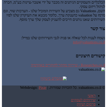
הכלכליים והעסקיים הניתנים זה מכבר על ידי אשבר-עיינות בע"מ, חברה
לניהול וייזום עסקי.
השם, Valuations גם מצביע על השירות המוביל שלנו - הערכות שווי, וגם
מרמז על valuation כהענקת ערך, כלומר מבטא את העיקרון שלנו לפיו
השירותים שאנו נותנים חייבים להעניק לעסק שלך ערך מוסף.
צור קשר
נשמח לענות לכל שאלה או פניה לגבי השירותים שלנו במייל:
info@valuations.co.il
קישורים חיצוניים
Researches.co.il - שירותי מחקר לחוקרים באקדמיה
© valuations.co.il. כל הזכויות שמורות. |
Pixie
Webdesign:
ראשי
שירותים לעסקים
פרסום ושיווק