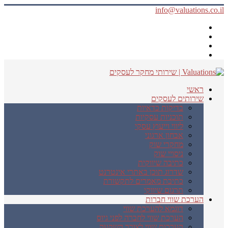
info@valuations.co.il
ראשי
שירותים לעסקים
בדיקות כדאיות
תוכניות עסקיות
ליווי וייעוץ עסקי
אבחון ארגוני
מחקרי שוק
ניסויי שוק
כתיבה שיווקית
שדרוג תוכן באתרי אינטרנט
כתיבת מאמרים לתקשורת
תרגום שיווקי
הערכת שווי חברות
דוגמא להערכת שווי
הערכת שווי לחברה לפני גיוס
הערכות שווי לצורך השקעה