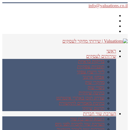
info@valuations.co.il
ראשי
שירותים לעסקים
בדיקות כדאיות
תוכניות עסקיות
ליווי וייעוץ עסקי
אבחון ארגוני
מחקרי שוק
ניסויי שוק
כתיבה שיווקית
שדרוג תוכן באתרי אינטרנט
כתיבת מאמרים לתקשורת
תרגום שיווקי
הערכת שווי חברות
דוגמא להערכת שווי
הערכת שווי לחברה לפני גיוס
הערכות שווי לצורך השקעה