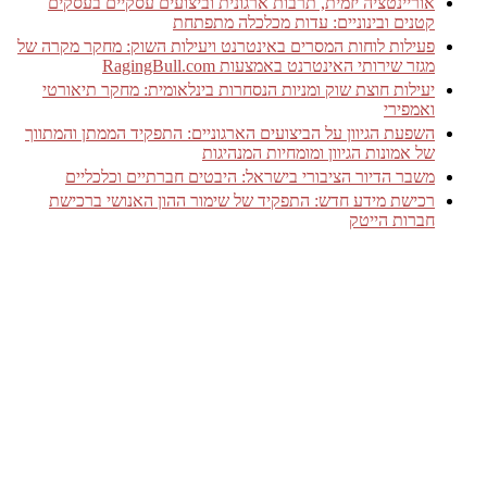
אוריינטציה יזמית, תרבות ארגונית וביצועים עסקיים בעסקים
קטנים ובינוניים: עדות מכלכלה מתפתחת
פעילות לוחות המסרים באינטרנט ויעילות השוק: מחקר מקרה של
מגזר שירותי האינטרנט באמצעות RagingBull.com
יעילות חוצת שוק ומניות הנסחרות בינלאומית: מחקר תיאורטי
ואמפירי
השפעת הגיוון על הביצועים הארגוניים: התפקיד הממתן והמתווך
של אמונות הגיוון ומומחיות המנהיגות
משבר הדיור הציבורי בישראל: היבטים חברתיים וכלכליים
רכישת מידע חדש: התפקיד של שימור ההון האנושי ברכישת
חברות הייטק