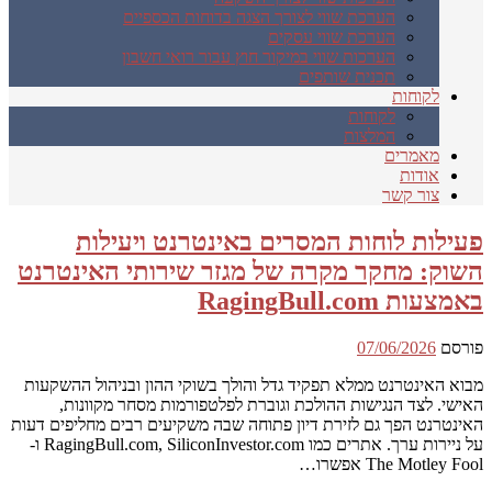
הערכת שווי לצורך הצגה בדוחות הכספיים
הערכת שווי עסקים
הערכות שווי במיקור חוץ עבור רואי חשבון
תכנית שותפים
לקוחות
לקוחות
המלצות
מאמרים
אודות
צור קשר
פעילות לוחות המסרים באינטרנט ויעילות
השוק: מחקר מקרה של מגזר שירותי האינטרנט
באמצעות RagingBull.com
פורסם
07/06/2026
מבוא האינטרנט ממלא תפקיד גדל והולך בשוקי ההון ובניהול ההשקעות
האישי. לצד הנגישות ההולכת וגוברת לפלטפורמות מסחר מקוונות,
האינטרנט הפך גם לזירת דיון פתוחה שבה משקיעים רבים מחליפים דעות
על ניירות ערך. אתרים כמו RagingBull.com, SiliconInvestor.com ו-
The Motley Fool אפשרו…