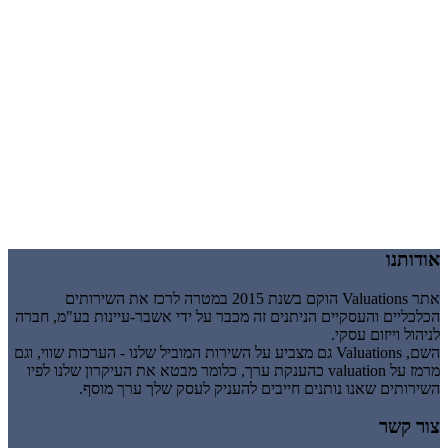
אודותנו
אתר Valuations הוקם בשנת 2015 במטרה לרכז את השירותים
הכלכליים והעסקיים הניתנים זה מכבר על ידי אשבר-עיינות בע"מ, חברה
לניהול וייזום עסקי.
השם, Valuations גם מצביע על השירות המוביל שלנו - הערכות שווי, וגם
מרמז על valuation כהענקת ערך, כלומר מבטא את העיקרון שלנו לפיו
השירותים שאנו נותנים חייבים להעניק לעסק שלך ערך מוסף.
צור קשר