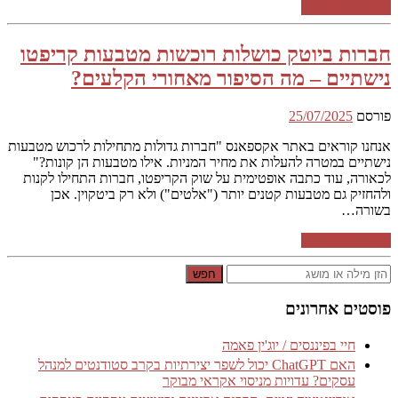
המשך קריאה ←
חברות ביוטק כושלות רוכשות מטבעות קריפטו
נישתיים – מה הסיפור מאחורי הקלעים?
פורסם
25/07/2025
אנחנו קוראים באתר אקספאנס "חברות גדולות מתחילות לרכוש מטבעות
נישתיים במטרה להעלות את מחיר המניות. אילו מטבעות הן קונות?"
לכאורה, עוד כתבה אופטימית על שוק הקריפטו, חברות התחילו לקנות
ולהחזיק גם מטבעות קטנים יותר ("אלטים") ולא רק ביטקוין. אכן
בשורה…
המשך קריאה ←
חפש
פוסטים אחרונים
חיי בפיננסים / יוג'ין פאמה
האם ChatGPT יכול לשפר יצירתיות בקרב סטודנטים למנהל
עסקים? עדויות מניסוי אקראי מבוקר