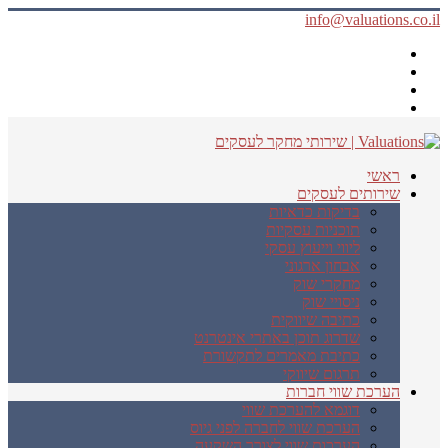
info@valuations.co.il
ראשי
שירותים לעסקים
בדיקות כדאיות
תוכניות עסקיות
ליווי וייעוץ עסקי
אבחון ארגוני
מחקרי שוק
ניסויי שוק
כתיבה שיווקית
שדרוג תוכן באתרי אינטרנט
כתיבת מאמרים לתקשורת
תרגום שיווקי
הערכת שווי חברות
דוגמא להערכת שווי
הערכת שווי לחברה לפני גיוס
הערכות שווי לצורך השקעה