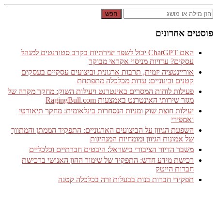
חפש
פוסטים אחרונים
האם ChatGPT יכול לשפר יצירתיות בקרב סטודנטים למנהל
עסקים? עדויות מניסוי אקראי מבוקר
אוריינטציה יזמית, תרבות ארגונית וביצועים עסקיים בעסקים
קטנים ובינוניים: עדות מכלכלה מתפתחת
פעילות לוחות המסרים באינטרנט ויעילות השוק: מחקר מקרה של
מגזר שירותי האינטרנט באמצעות RagingBull.com
יעילות חוצת שוק ומניות הנסחרות בינלאומית: מחקר תיאורטי
ואמפירי
השפעת הגיוון על הביצועים הארגוניים: התפקיד הממתן והמתווך
של אמונות הגיוון ומומחיות המנהיגות
משבר הדיור הציבורי בישראל: היבטים חברתיים וכלכליים
רכישת מידע חדש: התפקיד של שימור ההון האנושי ברכישת
חברות הייטק
תפקידי חברות בנות בבעלות זרה בכלכלה קטנה