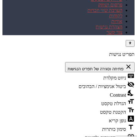
פרסום ושיווק
הערכת שווי חברות
לקוחות
אודות
הצהרת נגישות
צור קשר
תפריט נגישות
close
פתיחה וסגירה של תפריט הנגישות
keyboard
ניווט מקלדת
visibility_off
ביטול אנימציות / הבהובים
nights_stay
Contrast
format_size
הגדלת טקסט
text_fields
הקטנת טקסט
font_download
גופן קריא
title
סימון כותרות
link