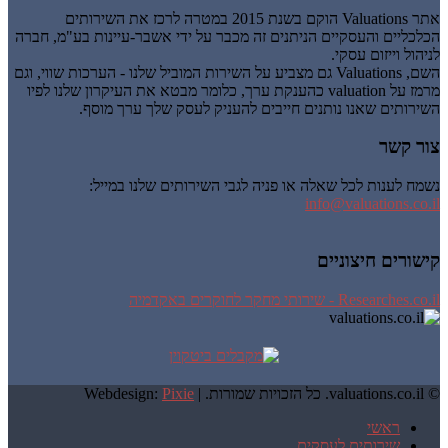
אתר Valuations הוקם בשנת 2015 במטרה לרכז את השירותים
הכלכליים והעסקיים הניתנים זה מכבר על ידי אשבר-עיינות בע"מ, חברה
לניהול וייזום עסקי.
השם, Valuations גם מצביע על השירות המוביל שלנו - הערכות שווי, וגם
מרמז על valuation כהענקת ערך, כלומר מבטא את העיקרון שלנו לפיו
השירותים שאנו נותנים חייבים להעניק לעסק שלך ערך מוסף.
צור קשר
נשמח לענות לכל שאלה או פניה לגבי השירותים שלנו במייל:
info@valuations.co.il
קישורים חיצוניים
Researches.co.il - שירותי מחקר לחוקרים באקדמיה
© valuations.co.il. כל הזכויות שמורות. |
Pixie
Webdesign:
ראשי
שירותים לעסקים