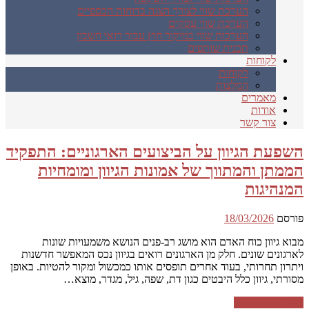
הערכת שווי לצורך הצגה בדוחות הכספיים
הערכת שווי עסקים
הערכות שווי במיקור חוץ עבור רואי חשבון
תכנית שותפים
לקוחות
לקוחות
המלצות
מאמרים
אודות
צור קשר
השפעת הגיוון על הביצועים הארגוניים: התפקיד
הממתן והמתווך של אמונות הגיוון ומומחיות
המנהיגות
פורסם
18/03/2026
מבוא גיוון כוח האדם הוא מושג רב-פנים הנושא משמעויות שונות
לארגונים שונים. חלק מן הארגונים רואים בגיוון נכס המאפשר חדשנות
ויתרון תחרותי, בעוד אחרים תופסים אותו כמכשול ומקור להטיות. באופן
מסורתי, גיוון כלל היבטים כגון דת, שפה, גיל, מגדר, מוצא…
המשך קריאה ←