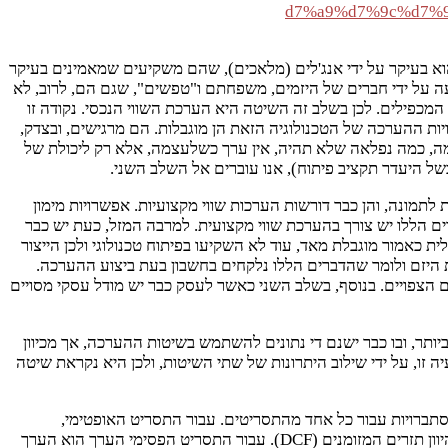
א בעיקר על ידי אנג'לים (מלאכים), שהם משקיעים שמאמינים בעיקר
מים להשקיע גם ללא הערכת שווי מסודרת, או על ידי FFFs, קיצור של Friends, Family, Fools, כלומר השקעה על ידי חברים של היזמים, משפחתם ו"טפשים", שגם הם, לרוב, לא
 מסודרת. בשלב זה אין היסטוריה תפעולית ואין עסקים שניתנים להשוואה, ולכן אין אפשרות להשתמש בשיטת DCF ושיטת המכפילים. לכן בשלב זה השיטה היא הערכת השווי הנכסי. נקודה זו
ות ההערכה של הטכנולוגיה הזאת הן מוגבלות. הם מרגישים, ובצדק,
ה, כמה נפלאה שלא תהיה, אין ערך כשלעצמה, אלא רק ליכולת של
של היעדר תקציב פיתוח), אנו עוברים אל השלב השני.
 לתמונה, והן כבר דורשות הערכות שווי מקצועיות. אפשרויות מימון
רים הללו יש צורך בהערכת שווי מקצועית. למרבה המזל, כעת יש כבר
להשתמש בשיטת DCF. אבל רגע, יאמר היזם, ההיסטוריה התפעולית כאמור מוגבלת מאד, עוד לא השקיעו בפיתוח טכנולוגי ולכן הייצור
ת היזם ולומר שהדברים הללו נלקחים בחשבון בעת ביצוע ההערכה.
ויים הצפויים. בנוסף, בשלב השני כאשר לעסק כבר יש מודל עסקי מסויים
תר, ובו כבר ישנם די נתונים להשתמש בשיטות ההערכה, אך מכיוון
ערכה הוא מוגבל. מה עושים במקרה זה? שיטת (First Chicago) נועדה לתת מענה לבעיה זו, על ידי שילוב היתרונות של שתי השיטות, ולכן היא נקראת שיטה
הסתברויות עבור כל אחד מהתסריטים. עבור התסריט האופטימי,
משתמשים בשיטת המכפילים על מנת להעריך את הסכום שישולם על ידי הקונים במקרה של אקזיט. עבור התסריט היציב, משתמשים בשיטת היוון תזרים המזומנים (DCF). עבור התסריט הפסימי הערך הוא הערך