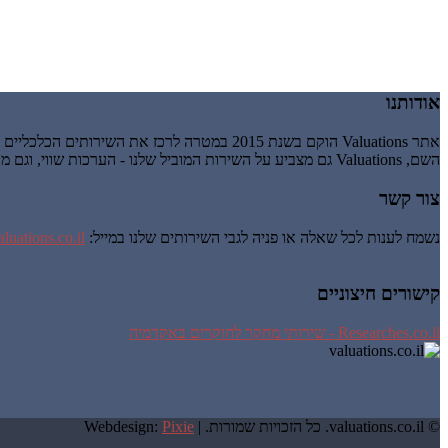
אודותנו
אתר Valuations הוקם בשנת 2015 במטרה לרכז את השירותים הכלכליים והעסקיים הניתנים זה מכבר על ידי אשבר-עיינות בע"מ, חברה לניהול וייזום עסקי.
השם, Valuations גם מצביע על השירות המוביל שלנו - הערכות שווי, וגם מרמז על valuation כהענקת ערך, כלומר מבטא את העיקרון שלנו לפיו השירותים שאנו נותנים חייבים להעניק לעסק שלך ערך מוסף.
צור קשר
נשמח לענות לכל שאלה או פניה לגבי השירותים שלנו במייל:
luations.co.il
קישורים חיצוניים
Researches.co.il - שירותי מחקר לחוקרים באקדמיה
© valuations.co.il. כל הזכויות שמורות. |
Pixie
Webdesign: