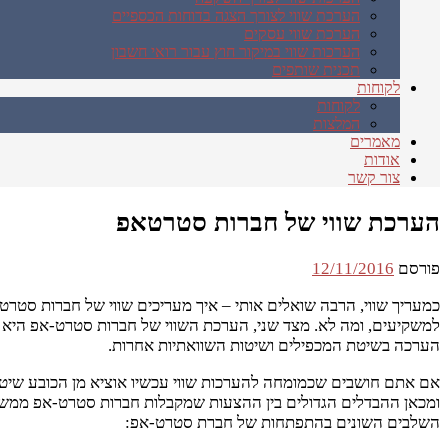
הערכת שווי לצורך הצגה בדוחות הכספיים
הערכת שווי עסקים
הערכות שווי במיקור חוץ עבור רואי חשבון
תכנית שותפים
לקוחות
לקוחות
המלצות
מאמרים
אודות
צור קשר
הערכת שווי של חברות סטרטאפ
פורסם
12/11/2016
כמעריך שווי, הרבה שואלים אותי – איך מעריכים שווי של חברות סטרט
הערכה בשיטת המכפילים ושיטות השוואתיות אחרות.
אם אתם חושבים שכמומחה להערכות שווי עכשיו אוציא מן הכובע שיטת 
ומכאן ההבדלים הגדולים בין ההצעות שמקבלות חברות סטרט-אפ ממשקי
השלבים השונים בהתפתחות של חברת סטרט-אפ: