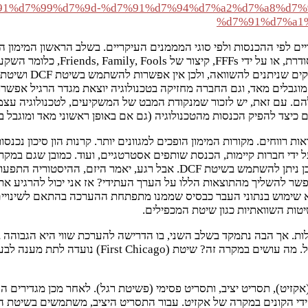
לפי ההכנסות ולפי סוגי המממנים העיקריים. בשלב הראשון המימון הו
בטכנולוגיה או ביזמים, ולרוב מסכי
זקוקים להערכת שווי
גבלים מאד, וגם החברה מחזיקה בטכנולוגיה יוצאת מגדר הרגיל אפשרוי
ם. עם זאת, יש לזכור שמנקודת המבט של המשקיעים, לטכנולוגיה עצמ
 כיצד להפיק הכנסות מהטכנולוגיה (גם אם באופן ראשוני מאד ומוגבל ב
ווחים. מקורות המימון הופכים למגוונים יותר. קרנות הון סיכון נכנסות
ל ידי חברות קיימות, הכנסת שותפים אסטרטגיים, ועוד. כמובן שגם במק
יותר אפשרויות לביצוע הערכת השווי. ישנה כבר היסטוריה תפעולית, ולכן ניתן 
 אפשר להשליך מהתוצאות הללו על הערך העתידי? אז אני יכול להרגיע א
העתיד, אלא שימוש בנתוני העבר כבסיס שממנו מתפתחת ההערכה בהתאם לשינ
טות השוואתיות כגון שיטת המכפילים.
 אך הבה נתמקד בשלב השני, בו הדרישה להערכת שווי היא הגבוהה ביו
שנתונים אלו מעטים ומוגבלים, גם השימוש בשיטות הה
קזיט), תסריט יציב, ותסריט פסימי (פשיטת רגל). לאחר מכן מגדירים 