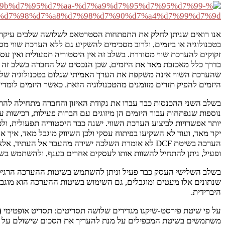
אנו רואים שניתן לחלק את התפתחות הסטרטאפ לשלושה שלבים עיקריים 
בדרך כלל מאכזבת מאד את היזמים, שכן הנכסים של החברה בשלב זה מו
שהערכת השווי אינה משקפת את הערך האמיתי שגלום בטכנולוגיה שלה
היזמים להפיק תזרים מזומנים מהטכנולוגיה הזאת. כאשר היזמים לומדים
בשלב השני ההכנסות כבר עברו את נקודת האיזון והחברה מתחילה להראות ר
נוספות שנפתחות עבור היזמים הן מיזוגים עם חברות פעילות, רכישות ע
יקר מאד, ועוד לא השקיעו בפיתוח עסקי ולכן השיווק מוגבל מאד, איך
הערכה בשיטת DCF לא אומרת השלכה ישירה מהעבר אל 
ופעיל, ניתן להתחיל להשוות אותו לעסקים אחרים בענף, ולהשתמש בשי
בשלב השלישי העסק כבר פעיל וניתן להשתמש בשיטות ההערכה הרגילות.
היברידית.
על פי שיטת פירסט-שיקגו מגדירים שלושה תסריטים: תסריט אופטימי (א