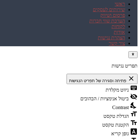
ראשי
שירותים לעסקים
פרסום ושיווק
הערכת שווי חברות
לקוחות
אודות
הצהרת נגישות
צור קשר
תפריט נגישות
close
פתיחה וסגירה של תפריט הנגישות
keyboard
ניווט מקלדת
visibility_off
ביטול אנימציות / הבהובים
nights_stay
Contrast
format_size
הגדלת טקסט
text_fields
הקטנת טקסט
font_download
גופן קריא