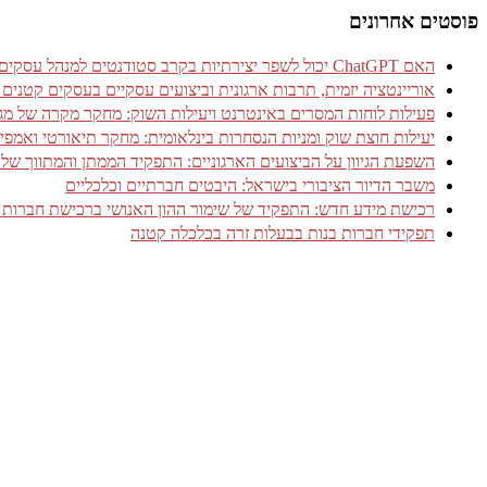
פוסטים אחרונים
האם ChatGPT יכול לשפר יצירתיות בקרב סטודנטים למנהל עסקים? עדויות מניסוי אקראי מבוקר
אוריינטציה יזמית, תרבות ארגונית וביצועים עסקיים בעסקים קטנים
פעילות לוחות המסרים באינטרנט ויעילות השוק: מחקר מקרה של מגזר שירותי 
יעילות חוצת שוק ומניות הנסחרות בינלאומית: מחקר תיאורטי ואמפיר
השפעת הגיוון על הביצועים הארגוניים: התפקיד הממתן והמתווך של אמ
משבר הדיור הציבורי בישראל: היבטים חברתיים וכלכליים
רכישת מידע חדש: התפקיד של שימור ההון האנושי ברכישת חברות 
תפקידי חברות בנות בבעלות זרה בכלכלה קטנה