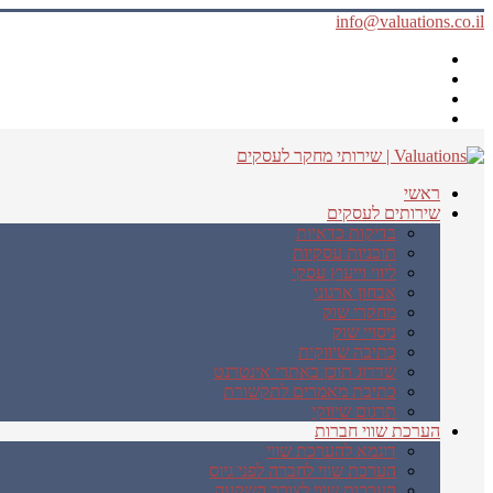
info@valuations.co.il
ראשי
שירותים לעסקים
בדיקות כדאיות
תוכניות עסקיות
ליווי וייעוץ עסקי
אבחון ארגוני
מחקרי שוק
ניסויי שוק
כתיבה שיווקית
שדרוג תוכן באתרי אינטרנט
כתיבת מאמרים לתקשורת
תרגום שיווקי
הערכת שווי חברות
דוגמא להערכת שווי
הערכת שווי לחברה לפני גיוס
הערכות שווי לצורך השקעה