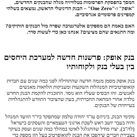
המסך בהפסקת הפרסומות בטלוויזיה מגלה שהבנקים החדשים,
"אופק" ו-"One Zero" – הבנק הדיגיטלי הראשון, נמצאים בשלהי
קמפיינים פרסומיים אגרסיביים.
האם באמת הם מספקים אלטרנטיבה שפויה מול הבנקים הותיקים?
ומה התנאים שהם מציעים? אנחנו כאן כדי לעשות סדר.
בנק אופק: פרשנות חדשה למערכת היחסים
בין בעלי בנק ולקוחותיו
בנק אופק מסמן מגמה חדשה שהתחילה לפני כמה שנים עם חברות
קואופרטיביות המנהלות השקעות ומעניקות הלוואות מאנשים
לאנשים. זהו הבסיס שעליו הוא נוסד. התוכנית להקמת הבנק החדש
נולדה אחרי המחאה החברתית, בעת שהציבור התוודע להתנהלויות
בעייתיות של הבנקים.
מקימי הבנק, ביניהם עו"ד יהודה טלמון שמתפקד כיו"ר הוועד המנהל
והיה בעבר יושב ראש לשכת ארגוני העצמאיים והעסקים בישראל
(לה"ב), יצרו מודל שהתגלגל לאיטו במהלך כמה שנים ועסק בעיקר
בצבירת חברים שיהפכו את הבנק לקואופרטיב בעל הון מספק כדי