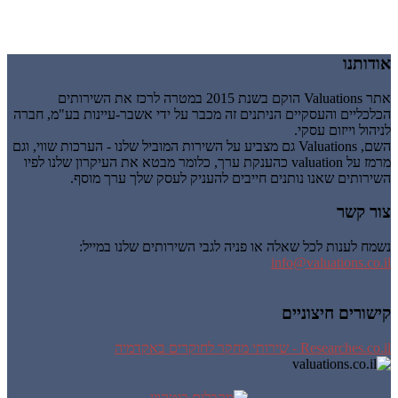
אודותנו
אתר Valuations הוקם בשנת 2015 במטרה לרכז את השירותים
הכלכליים והעסקיים הניתנים זה מכבר על ידי אשבר-עיינות בע"מ, חברה
לניהול וייזום עסקי.
השם, Valuations גם מצביע על השירות המוביל שלנו - הערכות שווי, וגם
מרמז על valuation כהענקת ערך, כלומר מבטא את העיקרון שלנו לפיו
השירותים שאנו נותנים חייבים להעניק לעסק שלך ערך מוסף.
צור קשר
נשמח לענות לכל שאלה או פניה לגבי השירותים שלנו במייל:
info@valuations.co.il
קישורים חיצוניים
Researches.co.il - שירותי מחקר לחוקרים באקדמיה