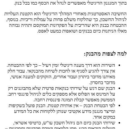
בתוך המנגנון הדיגיטלי מאפשרים לנהל את הכסף כמו בכל בנק.
החשיבה האסטרטגית מאחורי המהלך הדיגיטלי הוא הקטנת העלויות
לניהול החשבון, כך שהלקוח משלם פחות על עמלות וריביות. בנוסף,
ההבטחה בבנק היא שהריבית על הפקדונות תמוקסם ותהיה גבוהה
מאלו הניתנות כיום בבנקים ושואפות כמעט לאפס.
למה לצפות מהבנק:
השירות הוא דרך מענה דיגיטלי זמין ויעיל – כך לפי ההבטחה.
אין צורך להגיע לסניף או לחכות לשיחה מהבנקאי. עבור חלק
מאיתנו מדובר ביתרון ועבור אחרים, הזקוקים למענה אנושי,
מדובר בחסרון.
הבנק שם דגש על שירותי בנקאות פרטית שלא מתבוננים רק
על המינוס או הפלוס אלא מספקים כלים לניהול פיננסי רחב.
הממשק מאפשר קבלת תמונה פיננסית רחבה.
לפי הבטחת הבנק – אין אותיות קטנות. הבנק פועל בשקיפות
ומייצר מנגנון מידע אקטיבי שנותן ללקוחות את כל המידע
במקום אחד.
שירותי הבנק כיום הם ניהול חשבון עו"ש, כרטיסי אשראי,
תשלום הוראות קבע, מתן הלוואות ויצירת פקדונות וחסכונות –