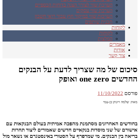
הערכת שווי לצורך הצגה בדוחות הכספיים
הערכת שווי עסקים
הערכות שווי במיקור חוץ עבור רואי חשבון
תכנית שותפים
לקוחות
לקוחות
המלצות
מאמרים
אודות
צור קשר
סיכום של מה שצריך לדעת על הבנקים
החדשים one zero ואופק
פורסם
11/10/2022
מאת: שלמה ויונתן בן-עמי
בחודשים האחרונים מסתמנת מהפכה אמיתית בעולם הבנקאות עם
אישורם של שני מוסדות בנקאיים חדשים שאמורים ליצור תחרות
בריאה בין הבנקים. מי שמרפרף על הסטורי באינסטגרם או נשאר מול