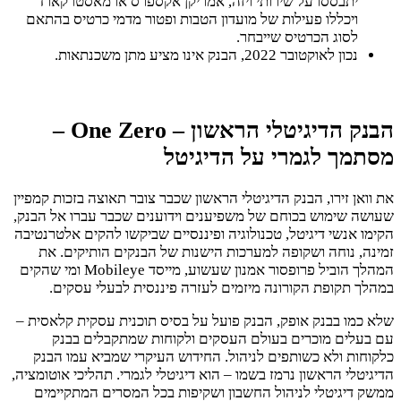
יתבססו על שירותי ויזה, אמריקן אקספרס או מאסטרקארד
ויכללו פעילות של מועדון הטבות ופטור מדמי כרטיס בהתאם
לסוג הכרטיס שייבחר.
נכון לאוקטובר 2022, הבנק אינו מציע מתן משכנתאות.
הבנק הדיגיטלי הראשון – One Zero –
מסתמך לגמרי על הדיגיטל
את וואן זירו, הבנק הדיגיטלי הראשון שכבר צובר תאוצה בזכות קמפיין
שעושה שימוש בכוחם של משפיענים וידוענים שכבר עברו אל הבנק,
הקימו אנשי דיגיטל, טכנולוגיה ופיננסיים שביקשו להקים אלטרנטיבה
זמינה, נוחה ושקופה למערכות הישנות של הבנקים הותיקים. את
המהלך הוביל פרופסור אמנון שעשוע, מייסד Mobileye ומי שהקים
במהלך תקופת הקורונה מיזמים לעזרה פיננסית לבעלי עסקים.
שלא כמו בבנק אופק, הבנק פועל על בסיס תוכנית עסקית קלאסית –
עם בעלים מוכרים בעולם העסקים ולקוחות שמתקבלים בבנק
כלקוחות ולא כשותפים לניהול. החידוש העיקרי שמביא עמו הבנק
הדיגיטלי הראשון נרמז בשמו – הוא דיגיטלי לגמרי. תהליכי אוטומציה,
ממשק דיגיטלי לניהול החשבון ושקיפות בכל המסרים המתקיימים