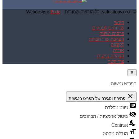
© valuations.co.il. כל הזכויות שמורות. |
Pixie
Webdesign:
ראשי
שירותים לעסקים
פרסום ושיווק
הערכת שווי חברות
לקוחות
אודות
הצהרת נגישות
צור קשר
תפריט נגישות
close
פתיחה וסגירה של תפריט הנגישות
keyboard
ניווט מקלדת
visibility_off
ביטול אנימציות / הבהובים
nights_stay
Contrast
format_size
הגדלת טקסט