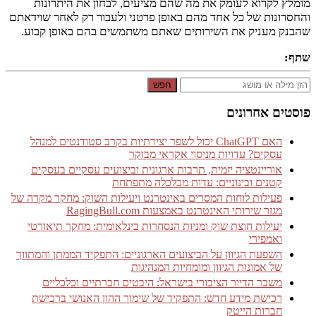
מומלץ לקרוא לעומק את מה שהם מציעים, לבחון את היתרונות
והחסרונות של כל אחד מהם באופן פרטני ולעבור רק לאחר שוידאתם
שהבנק מעניק את השירותים שאתם משתמשים בהם באופן קבוע.
שתף:
חפש
פוסטים אחרונים
האם ChatGPT יכול לשפר יצירתיות בקרב סטודנטים למנהל
עסקים? עדויות מניסוי אקראי מבוקר
אוריינטציה יזמית, תרבות ארגונית וביצועים עסקיים בעסקים
קטנים ובינוניים: עדות מכלכלה מתפתחת
פעילות לוחות המסרים באינטרנט ויעילות השוק: מחקר מקרה של
מגזר שירותי האינטרנט באמצעות RagingBull.com
יעילות חוצת שוק ומניות הנסחרות בינלאומית: מחקר תיאורטי
ואמפירי
השפעת הגיוון על הביצועים הארגוניים: התפקיד הממתן והמתווך
של אמונות הגיוון ומומחיות המנהיגות
משבר הדיור הציבורי בישראל: היבטים חברתיים וכלכליים
רכישת מידע חדש: התפקיד של שימור ההון האנושי ברכישת
חברות הייטק