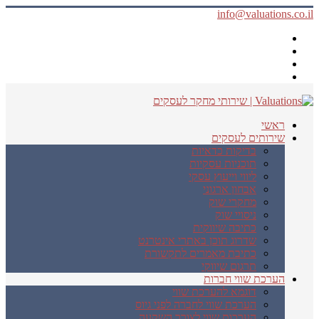
info@valuations.co.il
ראשי
שירותים לעסקים
בדיקות כדאיות
תוכניות עסקיות
ליווי וייעוץ עסקי
אבחון ארגוני
מחקרי שוק
ניסויי שוק
כתיבה שיווקית
שדרוג תוכן באתרי אינטרנט
כתיבת מאמרים לתקשורת
תרגום שיווקי
הערכת שווי חברות
דוגמא להערכת שווי
הערכת שווי לחברה לפני גיוס
הערכות שווי לצורך השקעה