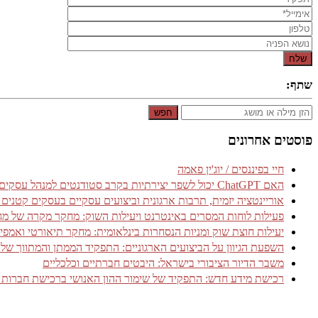
שתף:
חפש
פוסטים אחרונים
חיי בפיננסים / יוג'ין פאמה
האם ChatGPT יכול לשפר יצירתיות בקרב סטודנטים למנהל עסקים? עדויות מניסוי אקראי מבוקר
אוריינטציה יזמית, תרבות ארגונית וביצועים עסקיים בעסקים קטנים
פעילות לוחות המסרים באינטרנט ויעילות השוק: מחקר מקרה של מגזר שירותי 
יעילות חוצת שוק ומניות הנסחרות בינלאומית: מחקר תיאורטי ואמפיר
השפעת הגיוון על הביצועים הארגוניים: התפקיד הממתן והמתווך של אמ
משבר הדיור הציבורי בישראל: היבטים חברתיים וכלכליים
רכישת מידע חדש: התפקיד של שימור ההון האנושי ברכישת חברות 