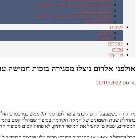
הערכת שווי לצורך הצגה בדוחות הכספיים
הערכת שווי עסקים
הערכות שווי במיקור חוץ עבור רואי חשבון
תכנית שותפים
לקוחות
לקוחות
המלצות
מאמרים
אודות
צור קשר
אולפני אלרום ניצלו מסגירה בזכות חמישה עו
פורסם
20/10/2022
מה קורה כשמפעל חיים קיבוצי עומד לפני סגירה? ממש כמו בסרט הוליוו
בתחילת שנות השמונים של המאה הקודמת בסיפור שמהלך קסם בתמימותו.
המסורים, שביקשו להציל את המוסד הותיק, לא פחות קסום מסיפור הה
הכל התחיל ב-1983 אז התגבשה בקיבוץ מרום גולן שבר