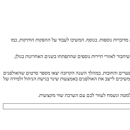
ים החלו לקדם פרויקטים חדשים של תרגום והפקה בין היתר של סדרות מצליחות כמו "טהרן" עבור ערוץ כאן 11 והפקות מדוברות נוספות. בנוסף, המשיכו לעבוד על ההפקות הותיקות, כמו
חבור לאזורי תיירות נוספים שהתפתחו בשנים האחרונות בגולן,
הפערים והחובות. במהלך השנה הקרובה יצאו מספר סרטים שהאולפנים
משיכים לייצב את האולפנים באמצעות שינוי בגישת הניהול ולמידה של
מטה ונשמח לעזור לכם עם הערכת שווי מקצועית.