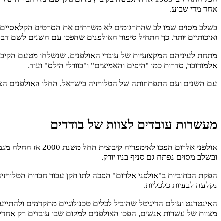
אחד מדי שבוע.
בשלב מסוים שמו לב שהתרגומים לא משרתים את הסרטים הקלאסיים ש
ואיכותיים יותר. כך התחיל סיפור האולפנים שהפכו עם השנים לשם דבר 
מתחת לעיניהם המקצועיות של עובדי האולפנים, שנשלחו מטעם הקיבו
אלמודובר, סדרות כמו "היפים והאמיצים" ו"בוורלי הילס" ועוד.
עם השנים ועם התפתחותה של הטלוויזיה בישראל, החלו האולפנים הצפוניי
מעשרות עובדים לצוות של בודדים
ובשלב מסוים נפתח גם סניף בניו יורק.
הפקת הכתוביות ב"אולפני אלרום" הפכה לתו תקן עבור חברות הטלווי
נקלעה לבעיות כלכליות.
האינטרנט ועולם הדיגיטל שהוביל לכלים טכנולוגיים מתקדמים ולהתייעל
מצוות של עשרות אנשים, הפכו האולפנים למקום שבו עובדים רק אחדים מחברי הקיבוץ. במהלך שנת