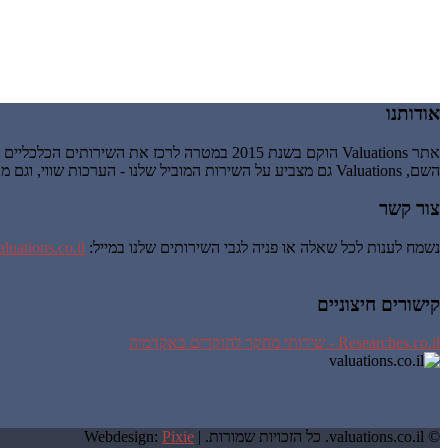
אודותנו
אתר Valuations הוקם בשנת 2015 במטרה לרכז את השירותים הכלכליים והעסקיים הניתנים זה מכבר על ידי אשבר-עיינות בע"מ, חברה לניהול וייזום עסקי.
השם, Valuations גם מצביע על השירות המוביל שלנו - הערכות שווי, וגם מרמז על valuation כהענקת ערך, כלומר מבטא את העיקרון שלנו לפיו השירותים שאנו נותנים חייבים להעניק לעסק שלך ערך מוסף.
צור קשר
נשמח לענות לכל שאלה או פניה לגבי השירותים שלנו במייל:
luations.co.il
קישורים חיצוניים
Researches.co.il - שירותי מחקר לחוקרים באקדמיה
© valuations.co.il. כל הזכויות שמורות. |
Pixie
Webdesign: