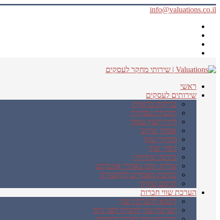
info@valuations.co.il
ראשי
שירותים לעסקים
בדיקות כדאיות
תוכניות עסקיות
ליווי וייעוץ עסקי
אבחון ארגוני
מחקרי שוק
ניסויי שוק
כתיבה שיווקית
שדרוג תוכן באתרי אינטרנט
כתיבת מאמרים לתקשורת
תרגום שיווקי
הערכת שווי חברות
דוגמא להערכת שווי
הערכת שווי לחברה לפני גיוס
הערכות שווי לצורך השקעה