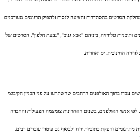
חלקת הסרטים בהסתדרות והציעה לנסות ולהפיק תרגומים מעודכנים
ותוכניות טלוויזיה, ביניהם "אבא גנוב", "גבעת חלפון", הסרטים של
יזיה החינוכית, יס ואחרות.
רום הפכו לאימפריה קיבוצית החל משנת 2000 אז החלה מגמת ריבוי הערוצים והתפתחות הטלוויזיה בכבלים ואחר כך בלוויין. כ-70 אנשים עבדו בתוך האולפנים הרחבים שהשתרעו על פני הבניין הקיבוצי
 לפי אנשי האולפנים, בשנים האחרונות צומצמה הפעילות והחברה
מתרגומים והפקת כתוביות ירדו ולבסוף גם פוטרו עובדים רבים.