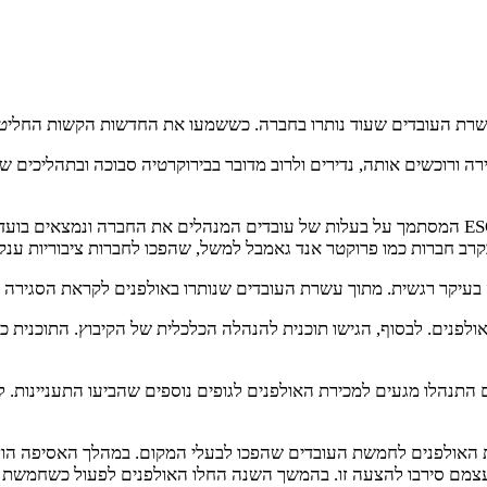
תוך עשרת העובדים שעוד נותרו בחברה. כששמעו את החדשות הקשות החליט
ה ורוכשים אותה, נדירים ולרוב מדובר בבירוקרטיה סבוכה ובתהליכים 
בארצות הברית ובמדינות אחרות ישנם מודלים מוכרים, ביניהם מודל ESOP המסתמך על בעלות של עובדי
קרב חברות כמו פרוקטר אנד גאמבל למשל, שהפכו לחברות ציבוריות ענקי
 בעיקר רגשית. מתוך עשרת העובדים שנותרו באולפנים לקראת הסגירה
נים. לבסוף, הגישו תוכנית להנהלה הכלכלית של הקיבוץ. התוכנית כלל
תנהלו מגעים למכירת האולפנים לגופים נוספים שהביעו התעניינות. ל
ושרה מכירת האולפנים לחמשת העובדים שהפכו לבעלי המקום. במהלך האסיפה 
 עצמם סירבו להצעה זו. בהמשך השנה החלו האולפנים לפעול כשחמשת